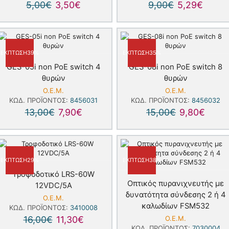
5,00
€
3,50
€
9,00
€
5,29
€
ΈΚΠΤΩΣΗ
39%
ΈΚΠΤΩΣΗ
35%
GES-05i non PoE switch 4
GES-08i non PoE switch 8
θυρών
θυρών
Ο.Ε.Μ.
Ο.Ε.Μ.
ΚΩΔ. ΠΡΟΪΌΝΤΟΣ:
8456031
ΚΩΔ. ΠΡΟΪΌΝΤΟΣ:
8456032
13,00
€
7,90
€
15,00
€
9,80
€
ΈΚΠΤΩΣΗ
29%
ΈΚΠΤΩΣΗ
38%
Τροφοδοτικό LRS-60W
Οπτικός πυρανιχνευτής με
12VDC/5A
δυνατότητα σύνδεσης 2 ή 4
Ο.Ε.Μ.
καλωδίων FSM532
ΚΩΔ. ΠΡΟΪΌΝΤΟΣ:
3410008
16,00
€
11,30
€
Ο.Ε.Μ.
ΚΩΔ. ΠΡΟΪΌΝΤΟΣ:
7030004