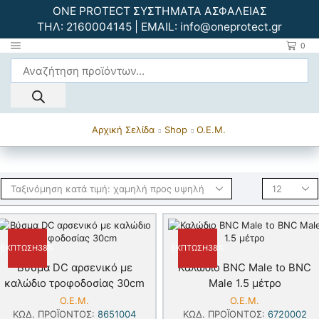
ONE PROTECT ΣΥΣΤΗΜΑΤΑ ΑΣΦΑΛΕΙΑΣ
ΤΗΛ:
2160004145
| EMAIL:
info@oneprotect.gr
0
Αρχική Σελίδα
Shop
Ο.Ε.Μ.
ΈΚΠΤΩΣΗ
38%
ΈΚΠΤΩΣΗ
38%
Βύσμα DC αρσενικό με
Καλώδιο BNC Male to BNC
καλώδιο τροφοδοσίας 30cm
Male 1.5 μέτρο
Ο.Ε.Μ.
Ο.Ε.Μ.
ΚΩΔ. ΠΡΟΪΌΝΤΟΣ:
8651004
ΚΩΔ. ΠΡΟΪΌΝΤΟΣ:
6720002