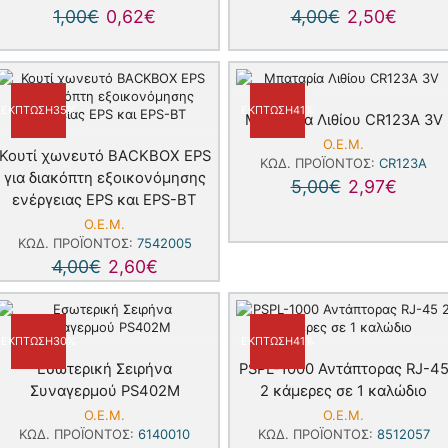
1,00
€
0,62
€
4,00
€
2,50
€
ΈΚΠΤΩΣΗ
35%
ΈΚΠΤΩΣΗ
41%
Μπαταρία Λιθίου CR123A 3V
Ο.Ε.Μ.
Koυτί χωνευτό ΒΑCKBOX EPS
ΚΩΔ. ΠΡΟΪΌΝΤΟΣ:
CR123A
για διακόπτη εξοικονόμησης
5,00
€
2,97
€
ενέργειας EPS και EPS-BT
Ο.Ε.Μ.
ΚΩΔ. ΠΡΟΪΌΝΤΟΣ:
7542005
4,00
€
2,60
€
ΈΚΠΤΩΣΗ
30%
ΈΚΠΤΩΣΗ
41%
Εσωτερική Σειρήνα
PSPL-1000 Αντάπτορας RJ-4
Συναγερμού PS402M
2 κάμερες σε 1 καλώδιο
Ο.Ε.Μ.
Ο.Ε.Μ.
ΚΩΔ. ΠΡΟΪΌΝΤΟΣ:
6140010
ΚΩΔ. ΠΡΟΪΌΝΤΟΣ:
8512057