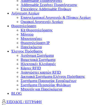
Addressable Πυρανιχνευτές
Addressable Σειρήνες Πυρανίχνευσης
Επεκτάσεις Addressable Πινάκων
Ανίχνευση Αερίων
Επαγγελματικοί Ανιχνευτές & Πίνακες Αερίων
Οικιακοί Ανιχνευτές Αερίων
Θυροτηλεόραση
Kit Θυροτηλεόρασης
Μόνιτορ
Μπουτονιέρες
Θυροτηλεόραση ΙΡ
Παρελκόμενα
Έλεγχος Πρόσβασης
Aυτόνομα Συστήματα
Βιομετρικά Συστήματα
Ηλεκτρικές Κλειδαριές
Κάρτες RFID
Αναγνώστες καρτών RFID
Δικτυακά Συστήματα Ελέγχου Πρόσβασης
Συστήματα Παρουσίας Εργαζομένων
Συστήματα Περιπολίας Φυλάκων
Mπουτόν και Παρελκόμενα
BLOG
ΕΙΣΟΔΟΣ / ΕΓΓΡΑΦΗ