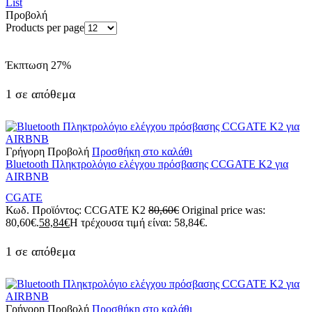
List
Προβολή
Products per page
Έκπτωση
27%
1 σε απόθεμα
Γρήγορη Προβολή
Προσθήκη στο καλάθι
Βluetooth Πληκτρολόγιο ελέγχου πρόσβασης CCGATE K2 για
AIRBNB
CGATE
Κωδ. Προϊόντος:
CCGATE K2
80,60
€
Original price was:
80,60€.
58,84
€
Η τρέχουσα τιμή είναι: 58,84€.
1 σε απόθεμα
Γρήγορη Προβολή
Προσθήκη στο καλάθι