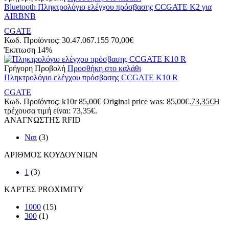
Βluetooth Πληκτρολόγιο ελέγχου πρόσβασης CCGATE K2 για
AIRBNB
CGATE
Κωδ. Προϊόντος:
30.47.067.155
70,00
€
Έκπτωση
14%
Γρήγορη Προβολή
Προσθήκη στο καλάθι
Πληκτρολόγιο ελέγχου πρόσβασης CCGATE K10 R
CGATE
Κωδ. Προϊόντος:
k10r
85,00
€
Original price was: 85,00€.
73,35
€
Η
τρέχουσα τιμή είναι: 73,35€.
ΑΝΑΓΝΩΣΤΗΣ RFID
Ναι
(3)
ΑΡΙΘΜΟΣ ΚΟΥΔΟΥΝΙΩΝ
1
(3)
ΚΑΡΤΕΣ PROXIMITY
1000
(15)
300
(1)