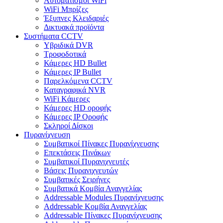
Αυτοματισμοι WiFi
WiFi Μπρίζες
Έξυπνες Κλειδαριές
Δικτυακά προϊόντα
Συστήματα CCTV
Υβριδικά DVR
Tροφοδοτικά
Κάμερες HD Βullet
Κάμερες IP Βullet
Παρελκόμενα CCTV
Καταγραφικά NVR
WiFi Kάμερες
Κάμερες HD οροφής
Κάμερες IP Οροφής
Σκληροί Δίσκοι
Πυρανίχνευση
Συμβατικοί Πίνακες Πυρανίχνευσης
Επεκτάσεις Πινάκων
Συμβατικοί Πυρανιχνευτές
Βάσεις Πυρανιχνευτών
Συμβατικές Σειρήνες
Συμβατικά Κομβία Αναγγελίας
Addressable Modules Πυρανίχνευσης
Addressable Κομβία Αναγγελίας
Addressable Πίνακες Πυρανίχνευσης