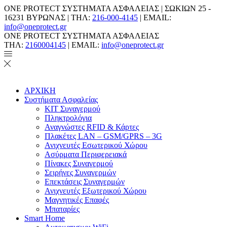
ONE PROTECT ΣΥΣΤΗΜΑΤΑ ΑΣΦΑΛΕΙΑΣ | ΣΩΚΙΩΝ 25 -
16231 ΒΥΡΩΝΑΣ | ΤΗΛ:
216-000-4145
| EMAIL:
info@oneprotect.gr
ONE PROTECT ΣΥΣΤΗΜΑΤΑ ΑΣΦΑΛΕΙΑΣ
ΤΗΛ:
2160004145
| EMAIL:
info@oneprotect.gr
ΑΡΧΙΚΗ
Συστήματα Ασφαλείας
ΚΙΤ Συναγερμού
Πληκτρολόγια
Αναγνώστες RFID & Κάρτες
Πλακέτες LAN – GSM/GPRS – 3G
Ανιχνευτές Εσωτερικού Χώρου
Aσύρματα Περιφερειακά
Πίνακες Συναγερμού
Σειρήνες Συναγερμών
Επεκτάσεις Συναγερμών
Ανιχνευτές Εξωτερικού Χώρου
Μαγνητικές Επαφές
Μπαταρίες
Smart Home