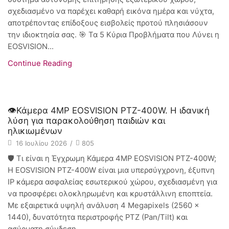
σχεδιασμένο να παρέχει καθαρή εικόνα ημέρα και νύχτα,
αποτρέποντας επίδοξους εισβολείς προτού πλησιάσουν
την ιδιοκτησία σας. 🎯 Τα 5 Κύρια Προβλήματα που Λύνει η
EOSVISION...
Continue Reading
Συστήματα CCTV
👁️Κάμερα 4MP EOSVISION PTZ-400W. H ιδανική
λύση για παρακολούθηση παιδιών και
ηλικιωμένων
16 Ιουλίου 2026
/
805
🛡️ Τι είναι η Έγχρωμη Κάμερα 4MP EOSVISION PTZ-400W;
Η EOSVISION PTZ-400W είναι μια υπερσύγχρονη, έξυπνη
IP κάμερα ασφαλείας εσωτερικού χώρου, σχεδιασμένη για
να προσφέρει ολοκληρωμένη και κρυστάλλινη εποπτεία.
Με εξαιρετικά υψηλή ανάλυση 4 Megapixels (2560 x
1440), δυνατότητα περιστροφής PTZ (Pan/Tilt) και