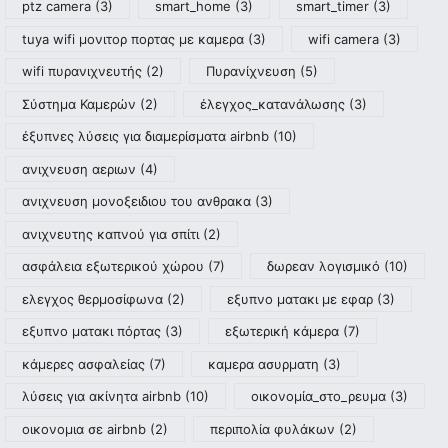
ptz camera
(3)
smart_home
(3)
smart_timer
(3)
tuya wifi μονιτορ πορτας με καμερα
(3)
wifi camera
(3)
wifi πυρανιχνευτής
(2)
Πυρανίχνευση
(5)
Σύστημα Καμερών
(2)
έλεγχος_κατανάλωσης
(3)
έξυπνες λύσεις για διαμερίσματα airbnb
(10)
ανιχνευση αεριων
(4)
ανιχνευση μονοξειδιου του ανθρακα
(3)
ανιχνευτης καπνού για σπίτι
(2)
ασφάλεια εξωτερικού χώρου
(7)
δωρεαν λογισμικό
(10)
ελεγχος θερμοσίφωνα
(2)
εξυπνο ματακι με εφαρ
(3)
εξυπνο ματακι πόρτας
(3)
εξωτερική κάμερα
(7)
κάμερες ασφαλείας
(7)
καμερα ασυρματη
(3)
λύσεις για ακίνητα airbnb
(10)
οικονομία_στο_ρευμα
(3)
οικονομια σε airbnb
(2)
περιπολία φυλάκων
(2)