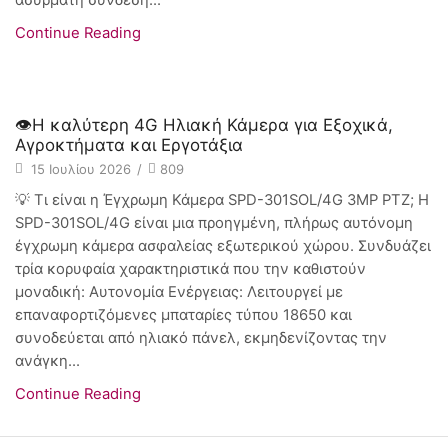
ασύρματη σύνδεση...
Continue Reading
Συστήματα CCTV
👁️Η καλύτερη 4G Ηλιακή Κάμερα για Εξοχικά,
Αγροκτήματα και Εργοτάξια
15 Ιουλίου 2026
/
809
💡 Τι είναι η Έγχρωμη Κάμερα SPD-301SOL/4G 3MP PTZ; Η
SPD-301SOL/4G είναι μια προηγμένη, πλήρως αυτόνομη
έγχρωμη κάμερα ασφαλείας εξωτερικού χώρου. Συνδυάζει
τρία κορυφαία χαρακτηριστικά που την καθιστούν
μοναδική: Αυτονομία Ενέργειας: Λειτουργεί με
επαναφορτιζόμενες μπαταρίες τύπου 18650 και
συνοδεύεται από ηλιακό πάνελ, εκμηδενίζοντας την
ανάγκη...
Continue Reading