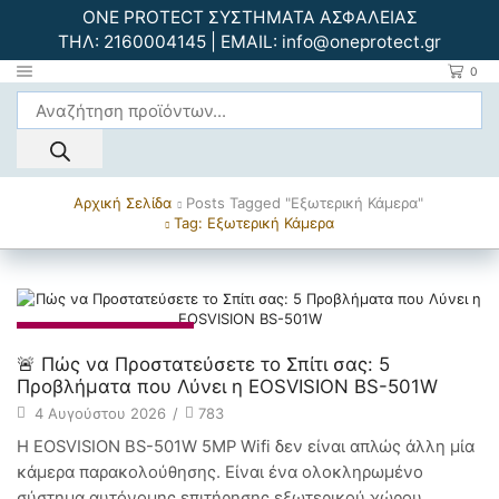
ONE PROTECT ΣΥΣΤΗΜΑΤΑ ΑΣΦΑΛΕΙΑΣ
ΤΗΛ:
2160004145
| EMAIL:
info@oneprotect.gr
0
Αρχική Σελίδα
Posts Tagged "εξωτερική Κάμερα"
Tag: Εξωτερική Κάμερα
Συστήματα CCTV
🚨 Πώς να Προστατεύσετε το Σπίτι σας: 5
Προβλήματα που Λύνει η EOSVISION BS-501W
4 Αυγούστου 2026
/
783
Η EOSVISION BS-501W 5MP Wifi δεν είναι απλώς άλλη μία
κάμερα παρακολούθησης. Είναι ένα ολοκληρωμένο
σύστημα αυτόνομης επιτήρησης εξωτερικού χώρου,