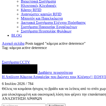
Βιομετρικά Συστήματα
Ηλεκτρικές Κλειδαριές
Κάρτες RFID
Αναγνώστες καρτών RFID
Mπουτόν και Παρελκόμενα
Δικτυακά Συστήματα Ελέγχου Πρόσβασης
Συστήματα Παρουσίας Εργαζομένων
Συστήματα Περιπολίας Φυλάκων
BLOG
Αρχική σελίδα
Posts tagged "κάμερα active deterrence"
Tag: κάμερα active deterrence
Συστήματα CCTV
Διαβάστε περισσότερα
Η Απόλυτη Κάμερα Ασφαλείας που Διώχνει τους Κλέφτες! | EOS
6 Ιουλίου 2026
/
784
Θέλεις να κοιμάσαι ήσυχος το βράδυ και να λείπεις από το σπίτ
μια ολοκληρωμένη και οικονομική λύση που φέρνει την επανάσταση 
ΑΝΑΖΗΤΗΣΗ ΑΡΘΡΩΝ