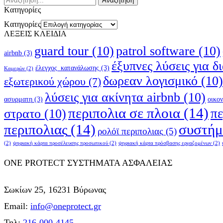
Αναζήτηση
Kατηγορίες
Kατηγορίες
ΛΕΞΕΙΣ ΚΛΕΙΔΙΑ
guard tour
(10)
patrol software
(10)
airbnb
(3)
έξυπνες λύσεις για δ
έλεγχος_κατανάλωσης
(3)
Καμερών
(2)
δωρεαν λογισμικό
(10)
εξωτερικού χώρου
(7)
λύσεις για ακίνητα airbnb
(10)
ασυρματη
(3)
οικο
περιπολια σε πλοια
(14)
π
στρατο
(10)
περιπολιας
(14)
συστήμ
ρολόϊ περιπολιας
(5)
(2)
ψηφιακή κάρτα προσέλευσης προσωπικού
(2)
ψηφιακή κάρτα πρόσβασης εργαζομένων
(2)
ONE PROTECT ΣΥΣΤΗΜΑΤΑ ΑΣΦΑΛΕΙΑΣ
Σωκίων 25, 16231 Βύρωνας
Email:
info@oneprotect.gr
Τηλ:
216-000-4145