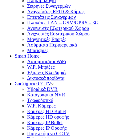
Πληκτρολόγια
Σειρήνες Συναγερμών
Αναγνώστες RFID & Κάρτες
Επεκτάσεις Συναγερμών
Πλακέτες LAN – GSM/GPRS – 3G
Ανιχνευτές Εξωτερικού Χώρου
Ανιχνευτές Εσωτερικού Χώρου
Μαγνητικές Επαφές
Aσύρματα Περιφερειακά
Μπαταρίες
Smart Home
Αυτοματισμοι WiFi
WiFi Μπρίζες
Έξυπνες Κλειδαριές
Δικτυακά προϊόντα
Συστήματα CCTV
Υβριδικά DVR
Καταγραφικά NVR
Tροφοδοτικά
WiFi Kάμερες
Κάμερες HD Βullet
Κάμερες HD οροφής
Κάμερες IP Βullet
Κάμερες IP Οροφής
Παρελκόμενα CCTV