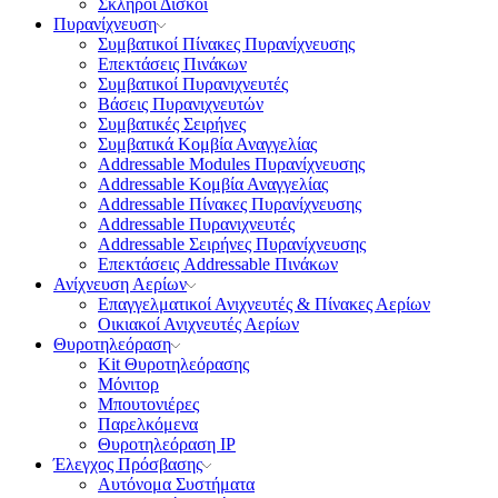
Σκληροί Δίσκοι
Πυρανίχνευση
Συμβατικοί Πίνακες Πυρανίχνευσης
Επεκτάσεις Πινάκων
Συμβατικοί Πυρανιχνευτές
Βάσεις Πυρανιχνευτών
Συμβατικές Σειρήνες
Συμβατικά Κομβία Αναγγελίας
Addressable Modules Πυρανίχνευσης
Addressable Κομβία Αναγγελίας
Addressable Πίνακες Πυρανίχνευσης
Addressable Πυρανιχνευτές
Addressable Σειρήνες Πυρανίχνευσης
Επεκτάσεις Addressable Πινάκων
Ανίχνευση Αερίων
Επαγγελματικοί Ανιχνευτές & Πίνακες Αερίων
Οικιακοί Ανιχνευτές Αερίων
Θυροτηλεόραση
Kit Θυροτηλεόρασης
Μόνιτορ
Μπουτονιέρες
Παρελκόμενα
Θυροτηλεόραση ΙΡ
Έλεγχος Πρόσβασης
Aυτόνομα Συστήματα