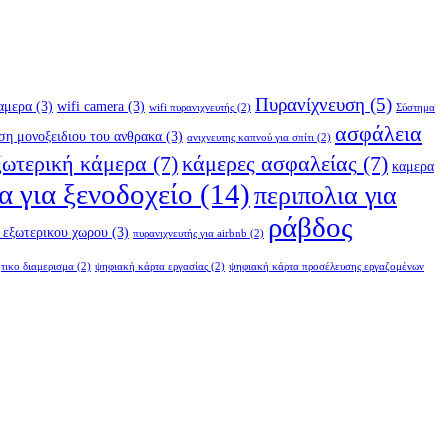
Πυρανίχνευση
(5)
καμερα
(3)
wifi camera
(3)
wifi πυρανιχνευτής
(2)
Σύστημα
ασφάλεια
ση μονοξειδιου του ανθρακα
(3)
ανιχνευτης καπνού για σπίτι
(2)
ξωτερική κάμερα
(7)
κάμερες ασφαλείας
(7)
καμερα
α για ξενοδοχείο
(14)
περιπολια για
ράβδος
 εξωτερικου χωρου
(3)
πυρανιχνευτής για airbnb
(2)
ητικο διαμερισμα
(2)
ψηφιακή κάρτα εργασίας
(2)
ψηφιακή κάρτα προσέλευσης εργαζομένων