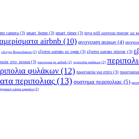
ptz camera
(3)
smart_home
(3)
smart_timer
(3)
tuya wifi μονιτορ πορτας με 
ιαμερίσματα airbnb
(10)
ανιχνευση αεριων
(4)
ανιχνευ
ε
εξυπνο ματακι με εφαρ
(3)
εξυπνο ματακι πόρτας
(3)
ελεγχος θερμοσίφωνα
(2)
περιπολι
νομία_στο_ρευμα
(3)
οικονομια σε airbnb
(2)
περιπολία φυλάκων
(2)
εριπολια φυλάκων
(12)
προστασία για σπίτι
(3)
προστασια
ατα περιπολιας
(13)
συστημα περιπολιας
(5)
φοιτ
ψηφιακή κάρτα ωραρίου
(2)