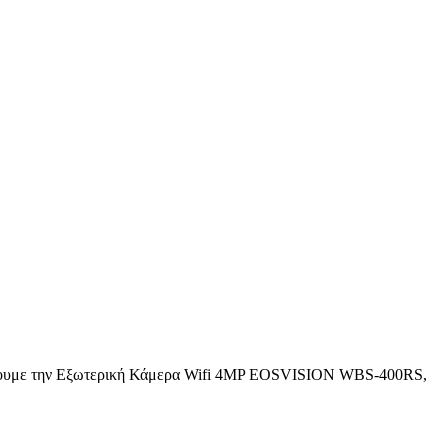
 αναλύουμε την Εξωτερική Κάμερα Wifi 4MP EOSVISION WBS-400RS,