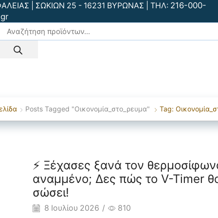
216-000-
ΕΙΑΣ | ΣΩΚΙΩΝ 25 - 16231 ΒΥΡΩΝΑΣ | ΤΗΛ:
gr
είας
Smart Home
Συστήματα CCTV
Πυρανίχνευση
Ανίχνευ
Έλεγχος Πρόσβασης
BLOG
ελίδα
Posts Tagged "οικονομία_στο_ρευμα"
Tag: Οικονομία_
Smart Home
⚡ Ξέχασες ξανά τον θερμοσίφων
αναμμένο; Δες πώς το V-Timer θ
σώσει!
8 Ιουλίου 2026
/
810