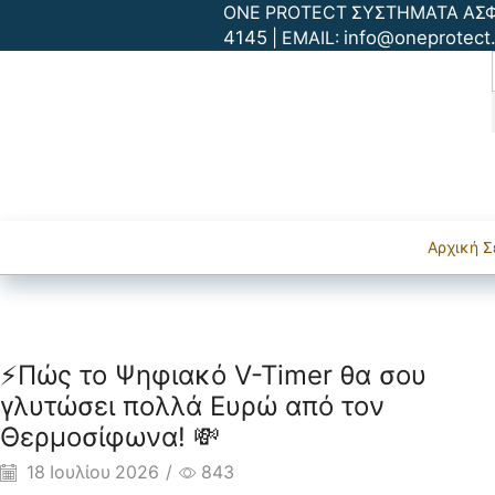
ONE PROTECT ΣΥΣΤΗΜΑΤΑ ΑΣΦΑΛ
4145
info@oneprotect.
| EMAIL:
ΑΡΧΙΚΗ
Συστήματα Ασφαλ
Αρχική Σ
Smart Home
⚡Πώς το Ψηφιακό V-Timer θα σου
γλυτώσει πολλά Ευρώ από τον
Θερμοσίφωνα! 💸
18 Ιουλίου 2026
/
843