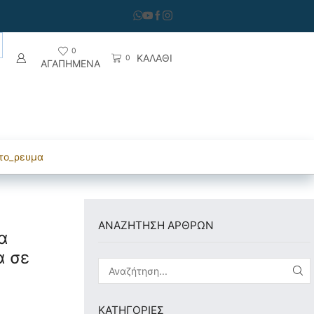
0
ΚΑΛΑΘΙ
0
ΑΓΑΠΗΜΕΝΑ
ση Αερίων
Θυροτηλεόραση
στο_ρευμα
ΑΝΑΖΗΤΗΣΗ ΑΡΘΡΩΝ
α
α σε
KΑΤΗΓΟΡΊΕΣ