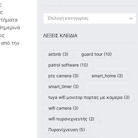
ς
υς
στήματα
θημερινά
ος
ΛΕΞΕΙΣ ΚΛΕΙΔΙΑ
 από την
airbnb
(3)
guard tour
(10)
patrol software
(10)
ptz camera
(3)
smart_home
(3)
smart_timer
(3)
tuya wifi μονιτορ πορτας με καμερα
(3)
wifi camera
(3)
wifi πυρανιχνευτής
(2)
Πυρανίχνευση
(5)