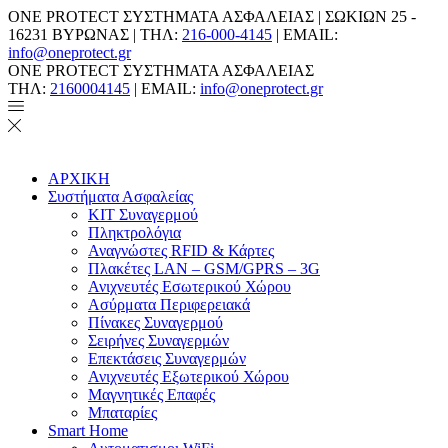
ONE PROTECT ΣΥΣΤΗΜΑΤΑ ΑΣΦΑΛΕΙΑΣ | ΣΩΚΙΩΝ 25 -
16231 ΒΥΡΩΝΑΣ | ΤΗΛ:
216-000-4145
| EMAIL:
info@oneprotect.gr
ONE PROTECT ΣΥΣΤΗΜΑΤΑ ΑΣΦΑΛΕΙΑΣ
ΤΗΛ:
2160004145
| EMAIL:
info@oneprotect.gr
ΑΡΧΙΚΗ
Συστήματα Ασφαλείας
ΚΙΤ Συναγερμού
Πληκτρολόγια
Αναγνώστες RFID & Κάρτες
Πλακέτες LAN – GSM/GPRS – 3G
Ανιχνευτές Εσωτερικού Χώρου
Aσύρματα Περιφερειακά
Πίνακες Συναγερμού
Σειρήνες Συναγερμών
Επεκτάσεις Συναγερμών
Ανιχνευτές Εξωτερικού Χώρου
Μαγνητικές Επαφές
Μπαταρίες
Smart Home