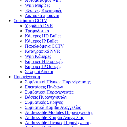
Αυτοματισμοι WiFi
WiFi Μπρίζες
Έξυπνες Κλειδαριές
Δικτυακά προϊόντα
Συστήματα CCTV
Υβριδικά DVR
Tροφοδοτικά
Κάμερες HD Βullet
Κάμερες IP Βullet
Παρελκόμενα CCTV
Καταγραφικά NVR
WiFi Kάμερες
Κάμερες HD οροφής
Κάμερες IP Οροφής
Σκληροί Δίσκοι
Πυρανίχνευση
Συμβατικοί Πίνακες Πυρανίχνευσης
Επεκτάσεις Πινάκων
Συμβατικοί Πυρανιχνευτές
Βάσεις Πυρανιχνευτών
Συμβατικές Σειρήνες
Συμβατικά Κομβία Αναγγελίας
Addressable Modules Πυρανίχνευσης
Addressable Κομβία Αναγγελίας
Addressable Πίνακες Πυρανίχνευσης