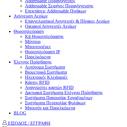
Addressable Πυρανιχνευτές
Addressable Σειρήνες Πυρανίχνευσης
Επεκτάσεις Addressable Πινάκων
Ανίχνευση Αερίων
Επαγγελματικοί Ανιχνευτές & Πίνακες Αερίων
Οικιακοί Ανιχνευτές Αερίων
Θυροτηλεόραση
Kit Θυροτηλεόρασης
Μόνιτορ
Μπουτονιέρες
Θυροτηλεόραση ΙΡ
Παρελκόμενα
Έλεγχος Πρόσβασης
Aυτόνομα Συστήματα
Βιομετρικά Συστήματα
Ηλεκτρικές Κλειδαριές
Κάρτες RFID
Αναγνώστες καρτών RFID
Δικτυακά Συστήματα Ελέγχου Πρόσβασης
Συστήματα Παρουσίας Εργαζομένων
Συστήματα Περιπολίας Φυλάκων
Mπουτόν και Παρελκόμενα
BLOG
ΕΙΣΟΔΟΣ / ΕΓΓΡΑΦΗ