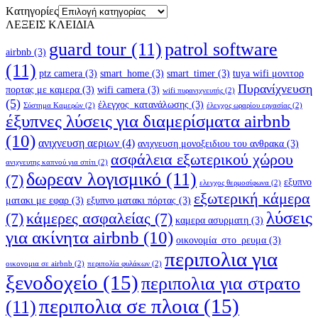
Kατηγορίες
ΛΕΞΕΙΣ ΚΛΕΙΔΙΑ
guard tour
(11)
patrol software
airbnb
(3)
(11)
ptz camera
(3)
smart_home
(3)
smart_timer
(3)
tuya wifi μονιτορ
Πυρανίχνευση
πορτας με καμερα
(3)
wifi camera
(3)
wifi πυρανιχνευτής
(2)
(5)
έλεγχος_κατανάλωσης
(3)
Σύστημα Καμερών
(2)
έλεγχος ωραρίου εργασίας
(2)
έξυπνες λύσεις για διαμερίσματα airbnb
(10)
ανιχνευση αεριων
(4)
ανιχνευση μονοξειδιου του ανθρακα
(3)
ασφάλεια εξωτερικού χώρου
ανιχνευτης καπνού για σπίτι
(2)
δωρεαν λογισμικό
(11)
(7)
εξυπνο
ελεγχος θερμοσίφωνα
(2)
εξωτερική κάμερα
ματακι με εφαρ
(3)
εξυπνο ματακι πόρτας
(3)
λύσεις
(7)
κάμερες ασφαλείας
(7)
καμερα ασυρματη
(3)
για ακίνητα airbnb
(10)
οικονομία_στο_ρευμα
(3)
περιπολια για
οικονομια σε airbnb
(2)
περιπολία φυλάκων
(2)
ξενοδοχείο
(15)
περιπολια για στρατο
περιπολια σε πλοια
(15)
(11)