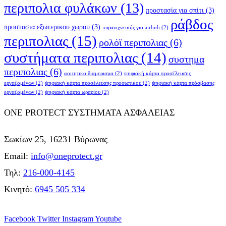
περιπολια φυλάκων
(13)
προστασία για σπίτι
(3)
ράβδος
προστασια εξωτερικου χωρου
(3)
πυρανιχνευτής για airbnb
(2)
περιπολιας
(15)
ρολόϊ περιπολιας
(6)
συστήματα περιπολιας
(14)
συστημα
περιπολιας
(6)
φοιτητικο διαμερισμα
(2)
ψηφιακή κάρτα προσέλευσης
εργαζομένων
(2)
ψηφιακή κάρτα προσέλευσης προσωπικού
(2)
ψηφιακή κάρτα πρόσβασης
εργαζομένων
(2)
ψηφιακή κάρτα ωραρίου
(2)
ONE PROTECT ΣΥΣΤΗΜΑΤΑ ΑΣΦΑΛΕΙΑΣ
Σωκίων 25, 16231 Βύρωνας
Email:
info@oneprotect.gr
Τηλ:
216-000-4145
Κινητό:
6945 505 334
Facebook
Twitter
Instagram
Youtube