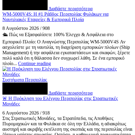
Διαβάστε περισσότερα
WM-5000V4S: Η #1 Ράβδος Περιπολίας Φυλάκων για
Ναυτιλιακές Εταιρείες & Εμπορικά Πλοία
8 Αυγούστου 2026
/
908
🛳️ Πώς να Εξασφαλίσετε 100% Έλεγχο & Ασφάλεια στο
Εμπορικό Πλοίο: Ο Αναγνώστης Περιπολίας WM-5000V4S Αν
ασχολείστε με τη ναυτιλία, τη διαχείριση εμπορικών πλοίων (Ship
Management) ή την ασφάλεια εγκαταστάσεων και σκαφών, ξέρετε
πολύ καλά ότι η θάλασσα δεν συγχωρεί λάθη. Σε ένα εμπορικό
πλοίο...
Continue reading
Συστήματα Περιπολίας
Διαβάστε περισσότερα
🚨 Η Πρόκληση του Ελέγχου Περιπολίας στις Στρατιωτικές
Μονάδες
6 Αυγούστου 2026
/
918
Στις Στρατιωτικές Μονάδες, τα Στρατόπεδα, τις Αποθήκες
Πυρομαχικών και τα Φυλάκια σε όλη την Ελλάδα, η αδιακρίτως
αυστηρή και ακριβής εκτέλεση της σκοπιάς και της περιπολίας είναι
ζήτημα υψίστης σημασίας. Ωστόσο, η καθημερινή πραγματικότητα