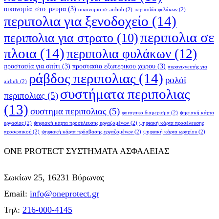
οικονομία_στο_ρευμα
(3)
οικονομια σε airbnb
(2)
περιπολία φυλάκων
(2)
περιπολια για ξενοδοχείο
(14)
περιπολια σε
περιπολια για στρατο
(10)
πλοια
(14)
περιπολια φυλάκων
(12)
προστασία για σπίτι
(3)
προστασια εξωτερικου χωρου
(3)
πυρανιχνευτής για
ράβδος περιπολιας
(14)
ρολόϊ
airbnb
(2)
συστήματα περιπολιας
περιπολιας
(5)
(13)
συστημα περιπολιας
(5)
φοιτητικο διαμερισμα
(2)
ψηφιακή κάρτα
εργασίας
(2)
ψηφιακή κάρτα προσέλευσης εργαζομένων
(2)
ψηφιακή κάρτα προσέλευσης
προσωπικού
(2)
ψηφιακή κάρτα πρόσβασης εργαζομένων
(2)
ψηφιακή κάρτα ωραρίου
(2)
ONE PROTECT ΣΥΣΤΗΜΑΤΑ ΑΣΦΑΛΕΙΑΣ
Σωκίων 25, 16231 Βύρωνας
Email:
info@oneprotect.gr
Τηλ:
216-000-4145