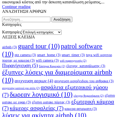
οικονομικό κόστος από την άσκοπη κατανάλωση ρεύματος,...
Continue reading
ΑΝΑΖΗΤΗΣΗ ΑΡΘΡΩΝ
Αναζήτηση
Kατηγορίες
Kατηγορίες
ΛΕΞΕΙΣ ΚΛΕΙΔΙΑ
guard tour
(10)
patrol software
airbnb
(3)
(10)
ptz camera
(3)
smart_home
(3)
smart_timer
(3)
tuya wifi μονιτορ
πορτας με καμερα
(3)
wifi camera
(3)
wifi πυρανιχνευτής
(2)
Πυρανίχνευση
(5)
έλεγχος_κατανάλωσης
(3)
Σύστημα Καμερών
(2)
έξυπνες λύσεις για διαμερίσματα airbnb
(10)
ανιχνευση αεριων
(4)
ανιχνευση μονοξειδιου του ανθρακα
(3)
ασφάλεια εξωτερικού χώρου
ανιχνευτης καπνού για σπίτι
(2)
δωρεαν λογισμικό
(10)
(7)
εξυπνο
ελεγχος θερμοσίφωνα
(2)
εξωτερική κάμερα
ματακι με εφαρ
(3)
εξυπνο ματακι πόρτας
(3)
(7)
κάμερες ασφαλείας
(7)
καμερα ασυρματη
(3)
λύσεις για ακίνητα airbnb
(10)