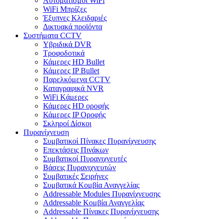
Αυτοματισμοι WiFi
WiFi Μπρίζες
Έξυπνες Κλειδαριές
Δικτυακά προϊόντα
Συστήματα CCTV
Υβριδικά DVR
Tροφοδοτικά
Κάμερες HD Βullet
Κάμερες IP Βullet
Παρελκόμενα CCTV
Καταγραφικά NVR
WiFi Kάμερες
Κάμερες HD οροφής
Κάμερες IP Οροφής
Σκληροί Δίσκοι
Πυρανίχνευση
Συμβατικοί Πίνακες Πυρανίχνευσης
Επεκτάσεις Πινάκων
Συμβατικοί Πυρανιχνευτές
Βάσεις Πυρανιχνευτών
Συμβατικές Σειρήνες
Συμβατικά Κομβία Αναγγελίας
Addressable Modules Πυρανίχνευσης
Addressable Κομβία Αναγγελίας
Addressable Πίνακες Πυρανίχνευσης