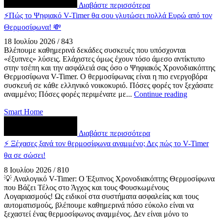
Διαβάστε περισσότερα
⚡Πώς το Ψηφιακό V-Timer θα σου γλυτώσει πολλά Ευρώ από τον
Θερμοσίφωνα! 💸
18 Ιουλίου 2026
/
843
Βλέπουμε καθημερινά δεκάδες συσκευές που υπόσχονται
«έξυπνες» λύσεις. Ελάχιστες όμως έχουν τόσο άμεσο αντίκτυπο
στην τσέπη και την ασφάλειά σας όσο ο Ψηφιακός Χρονοδιακόπτης
Θερμοσίφωνα V-Timer. Ο θερμοσίφωνας είναι η πιο ενεργοβόρα
συσκευή σε κάθε ελληνικό νοικοκυριό. Πόσες φορές τον ξεχάσατε
αναμμένο; Πόσες φορές περιμένατε με...
Continue reading
Smart Home
Διαβάστε περισσότερα
⚡ Ξέχασες ξανά τον θερμοσίφωνα αναμμένο; Δες πώς το V-Timer
θα σε σώσει!
8 Ιουλίου 2026
/
810
💡 Αναλογικό V-Timer: Ο Έξυπνος Χρονοδιακόπτης Θερμοσίφωνα
που Βάζει Τέλος στο Άγχος και τους Φουσκωμένους
Λογαριασμούς! Ως ειδικοί στα συστήματα ασφαλείας και τους
αυτοματισμούς, βλέπουμε καθημερινά πόσο εύκολο είναι να
ξεχαστεί ένας θερμοσίφωνος αναμμένος. Δεν είναι μόνο το