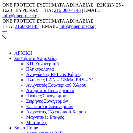
ONE PROTECT ΣΥΣΤΗΜΑΤΑ ΑΣΦΑΛΕΙΑΣ | ΣΩΚΙΩΝ 25 -
16231 ΒΥΡΩΝΑΣ | ΤΗΛ:
216-000-4145
| EMAIL:
info@oneprotect.gr
ONE PROTECT ΣΥΣΤΗΜΑΤΑ ΑΣΦΑΛΕΙΑΣ
ΤΗΛ:
2160004145
| EMAIL:
info@oneprotect.gr
ΑΡΧΙΚΗ
Συστήματα Ασφαλείας
ΚΙΤ Συναγερμού
Πληκτρολόγια
Αναγνώστες RFID & Κάρτες
Πλακέτες LAN – GSM/GPRS – 3G
Ανιχνευτές Εσωτερικού Χώρου
Aσύρματα Περιφερειακά
Πίνακες Συναγερμού
Σειρήνες Συναγερμών
Επεκτάσεις Συναγερμών
Ανιχνευτές Εξωτερικού Χώρου
Μαγνητικές Επαφές
Μπαταρίες
Smart Home