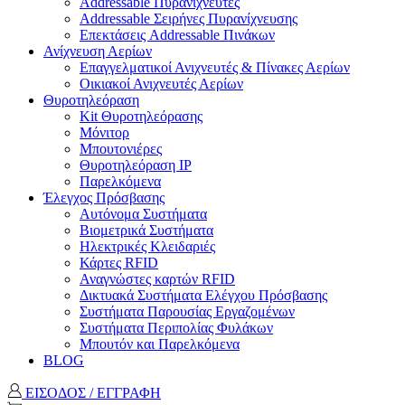
Addressable Πυρανιχνευτές
Addressable Σειρήνες Πυρανίχνευσης
Επεκτάσεις Addressable Πινάκων
Ανίχνευση Αερίων
Επαγγελματικοί Ανιχνευτές & Πίνακες Αερίων
Οικιακοί Ανιχνευτές Αερίων
Θυροτηλεόραση
Kit Θυροτηλεόρασης
Μόνιτορ
Μπουτονιέρες
Θυροτηλεόραση ΙΡ
Παρελκόμενα
Έλεγχος Πρόσβασης
Aυτόνομα Συστήματα
Βιομετρικά Συστήματα
Ηλεκτρικές Κλειδαριές
Κάρτες RFID
Αναγνώστες καρτών RFID
Δικτυακά Συστήματα Ελέγχου Πρόσβασης
Συστήματα Παρουσίας Εργαζομένων
Συστήματα Περιπολίας Φυλάκων
Mπουτόν και Παρελκόμενα
BLOG
ΕΙΣΟΔΟΣ / ΕΓΓΡΑΦΗ