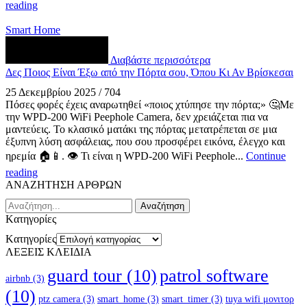
reading
Smart Home
Διαβάστε περισσότερα
Δες Ποιος Είναι Έξω από την Πόρτα σου, Όπου Κι Αν Βρίσκεσαι
25 Δεκεμβρίου 2025
/
704
Πόσες φορές έχεις αναρωτηθεί «ποιος χτύπησε την πόρτα;» 🤔Με
την WPD-200 WiFi Peephole Camera, δεν χρειάζεται πια να
μαντεύεις. Το κλασικό ματάκι της πόρτας μετατρέπεται σε μια
έξυπνη λύση ασφάλειας, που σου προσφέρει εικόνα, έλεγχο και
ηρεμία 🏠📱. 👁️ Τι είναι η WPD-200 WiFi Peephole...
Continue
reading
ΑΝΑΖΗΤΗΣΗ ΑΡΘΡΩΝ
Αναζήτηση
Kατηγορίες
Kατηγορίες
ΛΕΞΕΙΣ ΚΛΕΙΔΙΑ
guard tour
(10)
patrol software
airbnb
(3)
(10)
ptz camera
(3)
smart_home
(3)
smart_timer
(3)
tuya wifi μονιτορ