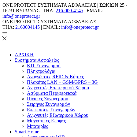
ONE PROTECT ΣΥΣΤΗΜΑΤΑ ΑΣΦΑΛΕΙΑΣ | ΣΩΚΙΩΝ 25 -
16231 ΒΥΡΩΝΑΣ | ΤΗΛ:
216-000-4145
| EMAIL:
info@oneprotect.gr
ONE PROTECT ΣΥΣΤΗΜΑΤΑ ΑΣΦΑΛΕΙΑΣ
ΤΗΛ:
2160004145
| EMAIL:
info@oneprotect.gr
ΑΡΧΙΚΗ
Συστήματα Ασφαλείας
ΚΙΤ Συναγερμού
Πληκτρολόγια
Αναγνώστες RFID & Κάρτες
Πλακέτες LAN – GSM/GPRS – 3G
Ανιχνευτές Εσωτερικού Χώρου
Aσύρματα Περιφερειακά
Πίνακες Συναγερμού
Σειρήνες Συναγερμών
Επεκτάσεις Συναγερμών
Ανιχνευτές Εξωτερικού Χώρου
Μαγνητικές Επαφές
Μπαταρίες
Smart Home