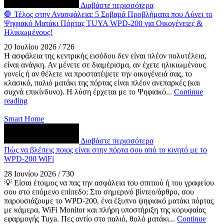
Διαβάστε περισσότερα
🛑 Τέλος στην Ανασφάλεια: 5 Σοβαρά Προβλήματα που Λύνει το
Ψηφιακό Ματάκι Πόρτας TUYA WPD-200 για Οικογένειες &
Ηλικιωμένους!
20 Ιουλίου 2026
/
726
Η ασφάλεια της κεντρικής εισόδου δεν είναι πλέον πολυτέλεια,
είναι ανάγκη. Αν μένετε σε διαμέρισμα, αν έχετε ηλικιωμένους
γονείς ή αν θέλετε να προστατέψετε την οικογένειά σας, το
κλασικό, παλιό ματάκι της πόρτας είναι πλέον ανεπαρκές (και
συχνά επικίνδυνο). Η λύση έρχεται με το Ψηφιακό...
Continue
reading
Smart Home
Διαβάστε περισσότερα
Πώς να βλέπεις ποιος είναι στην πόρτα σου από το κινητό με το
WPD-200 WiFi
28 Ιουνίου 2026
/
730
💡 Είσαι έτοιμος να πας την ασφάλεια του σπιτιού ή του γραφείου
σου στο επόμενο επίπεδο; Στο σημερινό βίντεο/άρθρο, σου
παρουσιάζουμε το WPD-200, ένα έξυπνο ψηφιακό ματάκι πόρτας
με κάμερα, WiFi Monitor και πλήρη υποστήριξη της κορυφαίας
εφαρμογής Tuya. Πες αντίο στο παλιό, θολό ματάκι...
Continue