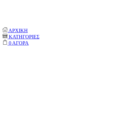
© 2020-2024 ONEPROTECT | ALL RIGHTS
RESERVED
ΑΡΧΙΚΗ
ΚΑΤΗΓΟΡΙΕΣ
0
ΑΓΟΡΑ