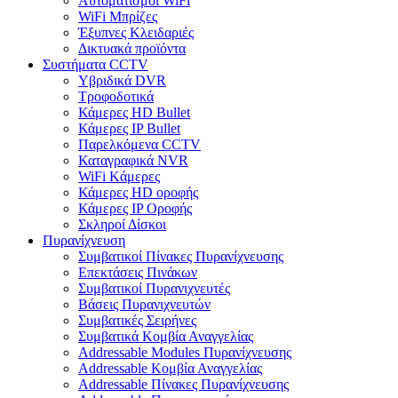
Αυτοματισμοι WiFi
WiFi Μπρίζες
Έξυπνες Κλειδαριές
Δικτυακά προϊόντα
Συστήματα CCTV
Υβριδικά DVR
Tροφοδοτικά
Κάμερες HD Βullet
Κάμερες IP Βullet
Παρελκόμενα CCTV
Καταγραφικά NVR
WiFi Kάμερες
Κάμερες HD οροφής
Κάμερες IP Οροφής
Σκληροί Δίσκοι
Πυρανίχνευση
Συμβατικοί Πίνακες Πυρανίχνευσης
Επεκτάσεις Πινάκων
Συμβατικοί Πυρανιχνευτές
Βάσεις Πυρανιχνευτών
Συμβατικές Σειρήνες
Συμβατικά Κομβία Αναγγελίας
Addressable Modules Πυρανίχνευσης
Addressable Κομβία Αναγγελίας
Addressable Πίνακες Πυρανίχνευσης