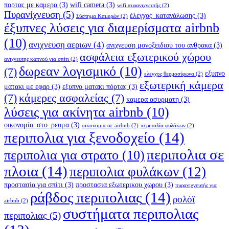
πορτας με καμερα
(3)
wifi camera
(3)
wifi πυρανιχνευτής
(2)
Πυρανίχνευση
(5)
έλεγχος_κατανάλωσης
(3)
Σύστημα Καμερών
(2)
έξυπνες λύσεις για διαμερίσματα airbnb
(10)
ανιχνευση αεριων
(4)
ανιχνευση μονοξειδιου του ανθρακα
(3)
ασφάλεια εξωτερικού χώρου
ανιχνευτης καπνού για σπίτι
(2)
δωρεαν λογισμικό
(10)
(7)
εξυπνο
ελεγχος θερμοσίφωνα
(2)
εξωτερική κάμερα
ματακι με εφαρ
(3)
εξυπνο ματακι πόρτας
(3)
(7)
κάμερες ασφαλείας
(7)
καμερα ασυρματη
(3)
λύσεις για ακίνητα airbnb
(10)
οικονομία_στο_ρευμα
(3)
οικονομια σε airbnb
(2)
περιπολία φυλάκων
(2)
περιπολια για ξενοδοχείο
(14)
περιπολια σε
περιπολια για στρατο
(10)
πλοια
(14)
περιπολια φυλάκων
(12)
προστασία για σπίτι
(3)
προστασια εξωτερικου χωρου
(3)
πυρανιχνευτής για
ράβδος περιπολιας
(14)
ρολόϊ
airbnb
(2)
συστήματα περιπολιας
περιπολιας
(5)