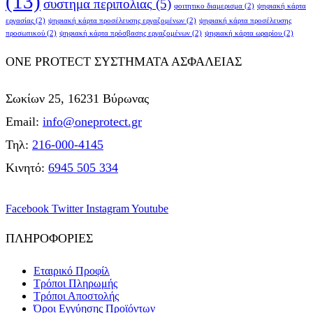
(13)
συστημα περιπολιας
(5)
φοιτητικο διαμερισμα
(2)
ψηφιακή κάρτα
εργασίας
(2)
ψηφιακή κάρτα προσέλευσης εργαζομένων
(2)
ψηφιακή κάρτα προσέλευσης
προσωπικού
(2)
ψηφιακή κάρτα πρόσβασης εργαζομένων
(2)
ψηφιακή κάρτα ωραρίου
(2)
ONE PROTECT ΣΥΣΤΗΜΑΤΑ ΑΣΦΑΛΕΙΑΣ
Σωκίων 25, 16231 Βύρωνας
Email:
info@oneprotect.gr
Τηλ:
216-000-4145
Κινητό:
6945 505 334
Facebook
Twitter
Instagram
Youtube
ΠΛΗΡΟΦΟΡΙΕΣ
Εταιρικό Προφίλ
Τρόποι Πληρωμής
Τρόποι Αποστολής
Όροι Εγγύησης Προϊόντων