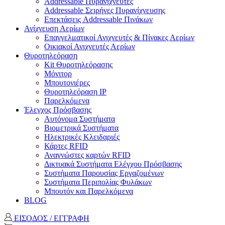
Addressable Πυρανιχνευτές
Addressable Σειρήνες Πυρανίχνευσης
Επεκτάσεις Addressable Πινάκων
Ανίχνευση Αερίων
Επαγγελματικοί Ανιχνευτές & Πίνακες Αερίων
Οικιακοί Ανιχνευτές Αερίων
Θυροτηλεόραση
Kit Θυροτηλεόρασης
Μόνιτορ
Μπουτονιέρες
Θυροτηλεόραση ΙΡ
Παρελκόμενα
Έλεγχος Πρόσβασης
Aυτόνομα Συστήματα
Βιομετρικά Συστήματα
Ηλεκτρικές Κλειδαριές
Κάρτες RFID
Αναγνώστες καρτών RFID
Δικτυακά Συστήματα Ελέγχου Πρόσβασης
Συστήματα Παρουσίας Εργαζομένων
Συστήματα Περιπολίας Φυλάκων
Mπουτόν και Παρελκόμενα
BLOG
ΕΙΣΟΔΟΣ / ΕΓΓΡΑΦΗ