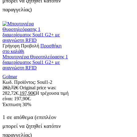
μπορεί να ζητηθεί κατόπιν
παραγγελίας)
Γρήγορη Προβολή
Προσθήκη
στο καλάθι
Μπουτονιέρα Θυροτηλεόρασης 1
διαμερίσματος Soul1 G2+ με
αναγνώστη RFID
Golmar
Κωδ. Προϊόντος:
Soul1-2
282,72
€
Original price was:
282,72€.
197,90
€
Η τρέχουσα τιμή
είναι: 197,90€.
Έκπτωση
30%
1 σε απόθεμα (επιπλέον
μπορεί να ζητηθεί κατόπιν
παραγγελίας)