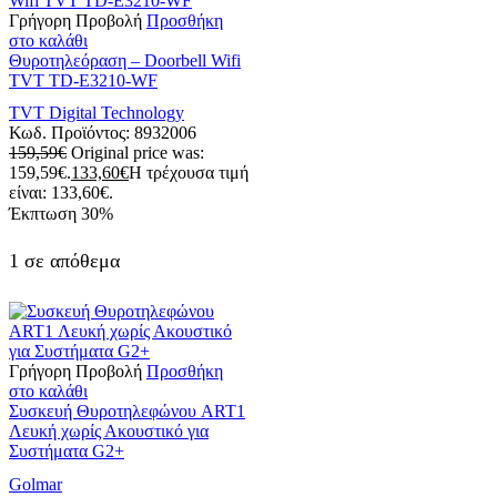
Γρήγορη Προβολή
Προσθήκη
στο καλάθι
Θυροτηλεόραση – Doorbell Wifi
TVT TD-E3210-WF
TVT Digital Technology
Κωδ. Προϊόντος:
8932006
159,59
€
Original price was:
159,59€.
133,60
€
Η τρέχουσα τιμή
είναι: 133,60€.
Έκπτωση
30%
1 σε απόθεμα
Γρήγορη Προβολή
Προσθήκη
στο καλάθι
Συσκευή Θυροτηλεφώνου ART1
Λευκή χωρίς Ακουστικό για
Συστήματα G2+
Golmar