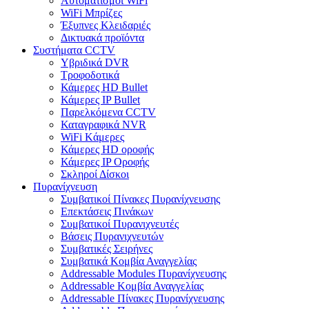
Αυτοματισμοι WiFi
WiFi Μπρίζες
Έξυπνες Κλειδαριές
Δικτυακά προϊόντα
Συστήματα CCTV
Υβριδικά DVR
Tροφοδοτικά
Κάμερες HD Βullet
Κάμερες IP Βullet
Παρελκόμενα CCTV
Καταγραφικά NVR
WiFi Kάμερες
Κάμερες HD οροφής
Κάμερες IP Οροφής
Σκληροί Δίσκοι
Πυρανίχνευση
Συμβατικοί Πίνακες Πυρανίχνευσης
Επεκτάσεις Πινάκων
Συμβατικοί Πυρανιχνευτές
Βάσεις Πυρανιχνευτών
Συμβατικές Σειρήνες
Συμβατικά Κομβία Αναγγελίας
Addressable Modules Πυρανίχνευσης
Addressable Κομβία Αναγγελίας
Addressable Πίνακες Πυρανίχνευσης