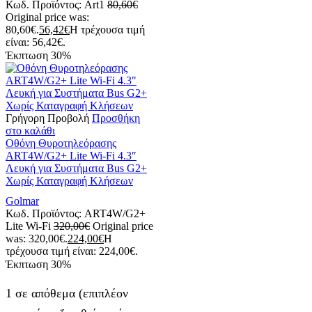
Κωδ. Προϊόντος:
Art1
80,60
€
Original price was:
80,60€.
56,42
€
Η τρέχουσα τιμή
είναι: 56,42€.
Έκπτωση
30%
Γρήγορη Προβολή
Προσθήκη
στο καλάθι
Οθόνη Θυροτηλεόρασης
ART4W/G2+ Lite Wi-Fi 4.3″
Λευκή για Συστήματα Bus G2+
Χωρίς Καταγραφή Κλήσεων
Golmar
Κωδ. Προϊόντος:
ART4W/G2+
Lite Wi-Fi
320,00
€
Original price
was: 320,00€.
224,00
€
Η
τρέχουσα τιμή είναι: 224,00€.
Έκπτωση
30%
1 σε απόθεμα (επιπλέον