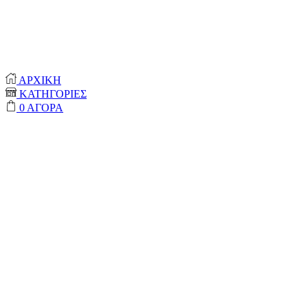
© 2020-2024 ONEPROTECT | ALL RIGHTS
RESERVED
ΑΡΧΙΚΗ
ΚΑΤΗΓΟΡΙΕΣ
0
ΑΓΟΡΑ