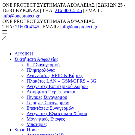
ONE PROTECT ΣΥΣΤΗΜΑΤΑ ΑΣΦΑΛΕΙΑΣ | ΣΩΚΙΩΝ 25 -
16231 ΒΥΡΩΝΑΣ | ΤΗΛ:
216-000-4145
| EMAIL:
info@oneprotect.gr
ONE PROTECT ΣΥΣΤΗΜΑΤΑ ΑΣΦΑΛΕΙΑΣ
ΤΗΛ:
2160004145
| EMAIL:
info@oneprotect.gr
ΑΡΧΙΚΗ
Συστήματα Ασφαλείας
ΚΙΤ Συναγερμού
Πληκτρολόγια
Αναγνώστες RFID & Κάρτες
Πλακέτες LAN – GSM/GPRS – 3G
Ανιχνευτές Εσωτερικού Χώρου
Aσύρματα Περιφερειακά
Πίνακες Συναγερμού
Σειρήνες Συναγερμών
Επεκτάσεις Συναγερμών
Ανιχνευτές Εξωτερικού Χώρου
Μαγνητικές Επαφές
Μπαταρίες
Smart Home