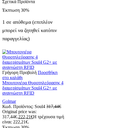
Σχετικά Προϊόντα
Έκπτωση
30%
1 σε απόθεμα (επιπλέον
μπορεί να ζητηθεί κατόπιν
παραγγελίας)
Γρήγορη Προβολή
Προσθήκη
στο καλάθι
Μπουτονιέρα Θυροτηλεόρασης 4
διαμερiσμάτων Soul4 G2+ με
αναγνώστη RFID
Golmar
Κωδ. Προϊόντος:
Soul4
317,44
€
Original price was:
317,44€.
222,21
€
Η τρέχουσα τιμή
είναι: 222,21€.
Έκπτωση
30%