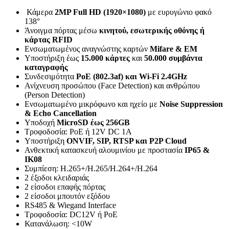
Κάμερα
2MP Full HD (1920×1080)
με ευρυγώνιο φακό
138°
Άνοιγμα πόρτας μέσω
κινητού, εσωτερικής οθόνης ή
κάρτας RFID
Ενσωματωμένος αναγνώστης καρτών
Mifare & EM
Υποστήριξη έως
15.000 κάρτες
και
50.000 συμβάντα
καταγραφής
Συνδεσιμότητα
PoE (802.3af) και Wi-Fi 2.4GHz
Ανίχνευση προσώπου (Face Detection) και ανθρώπου
(Person Detection)
Ενσωματωμένο μικρόφωνο και ηχείο με
Noise Suppression
& Echo Cancellation
Υποδοχή
MicroSD έως 256GB
Τροφοδοσία: PoE ή 12V DC 1A
Υποστήριξη
ONVIF, SIP, RTSP και P2P Cloud
Ανθεκτική κατασκευή αλουμινίου με προστασία
IP65 &
IK08
Συμπίεση: H.265+/H.265/H.264+/H.264
2 έξοδοι κλειδαριάς
2 είσοδοι επαφής πόρτας
2 είσοδοι μπουτόν εξόδου
RS485 & Wiegand Interface
Τροφοδοσία: DC12V ή PoE
Κατανάλωση: <10W