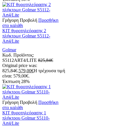
Γρήγορη Προβολή
Προσθήκη
στο καλάθι
ΚΙΤ θυροτηλεόρασης 2
πλήκτρων Golmar S5112-
Art4/Lite
Golmar
Κωδ. Προϊόντος:
S5112ART4/LITE
825,84
€
Original price was:
825,84€.
579,00
€
Η τρέχουσα τιμή
είναι: 579,00€.
Έκπτωση
28%
Γρήγορη Προβολή
Προσθήκη
στο καλάθι
ΚΙΤ θυροτηλεόρασης 1
πλήκτρου Golmar S5110-
Art4/Lite