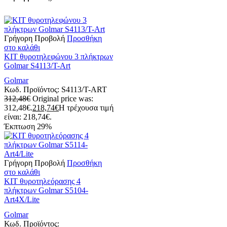
Γρήγορη Προβολή
Προσθήκη
στο καλάθι
ΚΙΤ θυροτηλεφώνου 3 πλήκτρων
Golmar S4113/T-Αrt
Golmar
Κωδ. Προϊόντος:
S4113/T-ART
312,48
€
Original price was:
312,48€.
218,74
€
Η τρέχουσα τιμή
είναι: 218,74€.
Έκπτωση
29%
Γρήγορη Προβολή
Προσθήκη
στο καλάθι
ΚΙΤ θυροτηλεόρασης 4
πλήκτρων Golmar S5104-
Art4X/Lite
Golmar
Κωδ. Προϊόντος: