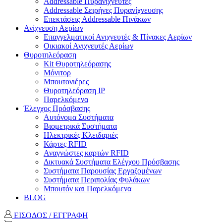
Addressable Πυρανιχνευτές
Addressable Σειρήνες Πυρανίχνευσης
Επεκτάσεις Addressable Πινάκων
Ανίχνευση Αερίων
Επαγγελματικοί Ανιχνευτές & Πίνακες Αερίων
Οικιακοί Ανιχνευτές Αερίων
Θυροτηλεόραση
Kit Θυροτηλεόρασης
Μόνιτορ
Μπουτονιέρες
Θυροτηλεόραση ΙΡ
Παρελκόμενα
Έλεγχος Πρόσβασης
Aυτόνομα Συστήματα
Βιομετρικά Συστήματα
Ηλεκτρικές Κλειδαριές
Κάρτες RFID
Αναγνώστες καρτών RFID
Δικτυακά Συστήματα Ελέγχου Πρόσβασης
Συστήματα Παρουσίας Εργαζομένων
Συστήματα Περιπολίας Φυλάκων
Mπουτόν και Παρελκόμενα
BLOG
ΕΙΣΟΔΟΣ / ΕΓΓΡΑΦΗ