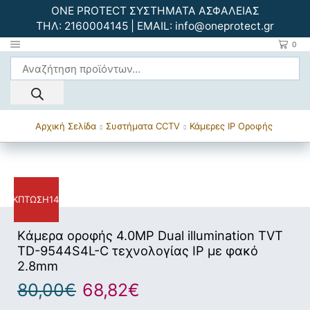
ONE PROTECT ΣΥΣΤΗΜΑΤΑ ΑΣΦΑΛΕΙΑΣ
ΤΗΛ:
2160004145
| EMAIL:
info@oneprotect.gr
0
Αρχική Σελίδα
Συστήματα CCTV
Κάμερες IP Οροφής
ΈΚΠΤΩΣΗ
14%
Kάμερα οροφής 4.0MP Dual illumination TVT
TD-9544S4L-C τεχνολογίας IP με φακό
2.8mm
80,00
€
68,82
€