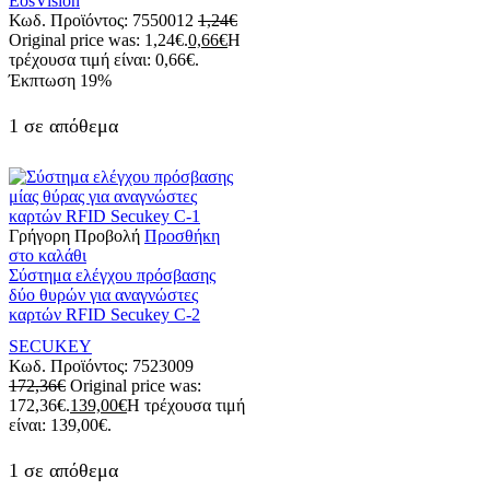
EosVision
Κωδ. Προϊόντος:
7550012
1,24
€
Original price was: 1,24€.
0,66
€
Η
τρέχουσα τιμή είναι: 0,66€.
Έκπτωση
19%
1 σε απόθεμα
Γρήγορη Προβολή
Προσθήκη
στο καλάθι
Σύστημα ελέγχου πρόσβασης
δύο θυρών για αναγνώστες
καρτών RFID Secukey C-2
SECUKEY
Κωδ. Προϊόντος:
7523009
172,36
€
Original price was:
172,36€.
139,00
€
Η τρέχουσα τιμή
είναι: 139,00€.
1 σε απόθεμα