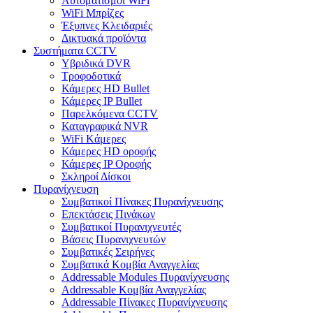
Αυτοματισμοι WiFi
WiFi Μπρίζες
Έξυπνες Κλειδαριές
Δικτυακά προϊόντα
Συστήματα CCTV
Υβριδικά DVR
Tροφοδοτικά
Κάμερες HD Βullet
Κάμερες IP Βullet
Παρελκόμενα CCTV
Καταγραφικά NVR
WiFi Kάμερες
Κάμερες HD οροφής
Κάμερες IP Οροφής
Σκληροί Δίσκοι
Πυρανίχνευση
Συμβατικοί Πίνακες Πυρανίχνευσης
Επεκτάσεις Πινάκων
Συμβατικοί Πυρανιχνευτές
Βάσεις Πυρανιχνευτών
Συμβατικές Σειρήνες
Συμβατικά Κομβία Αναγγελίας
Addressable Modules Πυρανίχνευσης
Addressable Κομβία Αναγγελίας
Addressable Πίνακες Πυρανίχνευσης