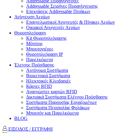
Addressable Πυρανιχνευτές
Addressable Σειρήνες Πυρανίχνευσης
Επεκτάσεις Addressable Πινάκων
Ανίχνευση Αερίων
Επαγγελματικοί Ανιχνευτές & Πίνακες Αερίων
Οικιακοί Ανιχνευτές Αερίων
Θυροτηλεόραση
Kit Θυροτηλεόρασης
Μόνιτορ
Μπουτονιέρες
Θυροτηλεόραση ΙΡ
Παρελκόμενα
Έλεγχος Πρόσβασης
Aυτόνομα Συστήματα
Βιομετρικά Συστήματα
Ηλεκτρικές Κλειδαριές
Κάρτες RFID
Αναγνώστες καρτών RFID
Δικτυακά Συστήματα Ελέγχου Πρόσβασης
Συστήματα Παρουσίας Εργαζομένων
Συστήματα Περιπολίας Φυλάκων
Mπουτόν και Παρελκόμενα
BLOG
ΕΙΣΟΔΟΣ / ΕΓΓΡΑΦΗ