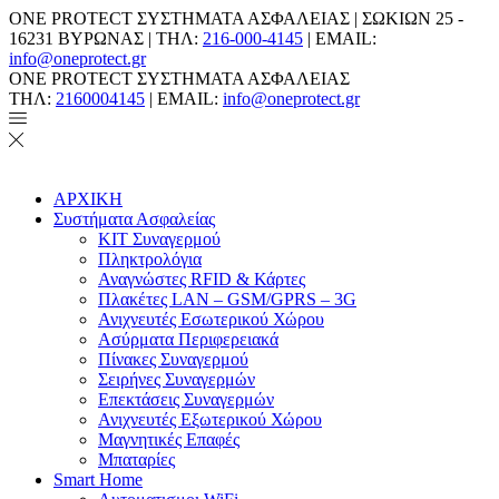
ONE PROTECT ΣΥΣΤΗΜΑΤΑ ΑΣΦΑΛΕΙΑΣ | ΣΩΚΙΩΝ 25 -
16231 ΒΥΡΩΝΑΣ | ΤΗΛ:
216-000-4145
| EMAIL:
info@oneprotect.gr
ONE PROTECT ΣΥΣΤΗΜΑΤΑ ΑΣΦΑΛΕΙΑΣ
ΤΗΛ:
2160004145
| EMAIL:
info@oneprotect.gr
ΑΡΧΙΚΗ
Συστήματα Ασφαλείας
ΚΙΤ Συναγερμού
Πληκτρολόγια
Αναγνώστες RFID & Κάρτες
Πλακέτες LAN – GSM/GPRS – 3G
Ανιχνευτές Εσωτερικού Χώρου
Aσύρματα Περιφερειακά
Πίνακες Συναγερμού
Σειρήνες Συναγερμών
Επεκτάσεις Συναγερμών
Ανιχνευτές Εξωτερικού Χώρου
Μαγνητικές Επαφές
Μπαταρίες
Smart Home