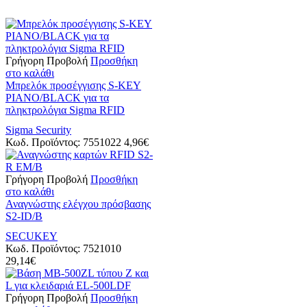
Γρήγορη Προβολή
Προσθήκη
στο καλάθι
Μπρελόκ προσέγγισης S-KEY
PIANO/BLACK για τα
πληκτρολόγια Sigma RFID
Sigma Security
Κωδ. Προϊόντος:
7551022
4,96
€
Γρήγορη Προβολή
Προσθήκη
στο καλάθι
Αναγνώστης ελέγχου πρόσβασης
S2-ID/B
SECUKEY
Κωδ. Προϊόντος:
7521010
29,14
€
Γρήγορη Προβολή
Προσθήκη