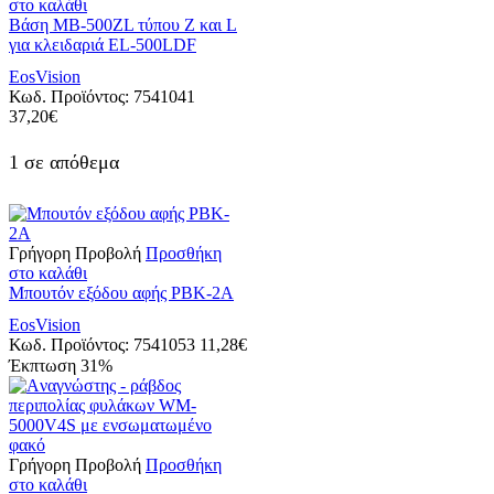
στο καλάθι
Βάση MB-500ZL τύπου Z και L
για κλειδαριά EL-500LDF
EosVision
Κωδ. Προϊόντος:
7541041
37,20
€
1 σε απόθεμα
Γρήγορη Προβολή
Προσθήκη
στο καλάθι
Μπουτόν εξόδου αφής PBK-2A
EosVision
Κωδ. Προϊόντος:
7541053
11,28
€
Έκπτωση
31%
Γρήγορη Προβολή
Προσθήκη
στο καλάθι