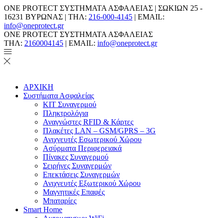
ONE PROTECT ΣΥΣΤΗΜΑΤΑ ΑΣΦΑΛΕΙΑΣ | ΣΩΚΙΩΝ 25 -
16231 ΒΥΡΩΝΑΣ | ΤΗΛ:
216-000-4145
| EMAIL:
info@oneprotect.gr
ONE PROTECT ΣΥΣΤΗΜΑΤΑ ΑΣΦΑΛΕΙΑΣ
ΤΗΛ:
2160004145
| EMAIL:
info@oneprotect.gr
ΑΡΧΙΚΗ
Συστήματα Ασφαλείας
ΚΙΤ Συναγερμού
Πληκτρολόγια
Αναγνώστες RFID & Κάρτες
Πλακέτες LAN – GSM/GPRS – 3G
Ανιχνευτές Εσωτερικού Χώρου
Aσύρματα Περιφερειακά
Πίνακες Συναγερμού
Σειρήνες Συναγερμών
Επεκτάσεις Συναγερμών
Ανιχνευτές Εξωτερικού Χώρου
Μαγνητικές Επαφές
Μπαταρίες
Smart Home