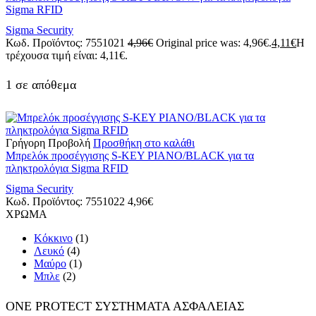
Sigma RFID
Sigma Security
Κωδ. Προϊόντος:
7551021
4,96
€
Original price was: 4,96€.
4,11
€
Η
τρέχουσα τιμή είναι: 4,11€.
1 σε απόθεμα
Γρήγορη Προβολή
Προσθήκη στο καλάθι
Μπρελόκ προσέγγισης S-KEY PIANO/BLACK για τα
πληκτρολόγια Sigma RFID
Sigma Security
Κωδ. Προϊόντος:
7551022
4,96
€
ΧΡΩΜΑ
Κόκκινο
(1)
Λευκό
(4)
Μαύρο
(1)
Μπλε
(2)
ONE PROTECT ΣΥΣΤΗΜΑΤΑ ΑΣΦΑΛΕΙΑΣ