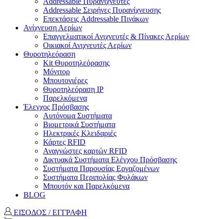
Addressable Πυρανιχνευτές
Addressable Σειρήνες Πυρανίχνευσης
Επεκτάσεις Addressable Πινάκων
Ανίχνευση Αερίων
Επαγγελματικοί Ανιχνευτές & Πίνακες Αερίων
Οικιακοί Ανιχνευτές Αερίων
Θυροτηλεόραση
Kit Θυροτηλεόρασης
Μόνιτορ
Μπουτονιέρες
Θυροτηλεόραση ΙΡ
Παρελκόμενα
Έλεγχος Πρόσβασης
Aυτόνομα Συστήματα
Βιομετρικά Συστήματα
Ηλεκτρικές Κλειδαριές
Κάρτες RFID
Αναγνώστες καρτών RFID
Δικτυακά Συστήματα Ελέγχου Πρόσβασης
Συστήματα Παρουσίας Εργαζομένων
Συστήματα Περιπολίας Φυλάκων
Mπουτόν και Παρελκόμενα
BLOG
ΕΙΣΟΔΟΣ / ΕΓΓΡΑΦΗ