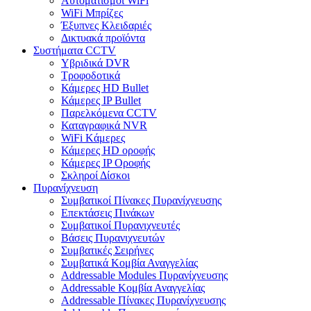
Αυτοματισμοι WiFi
WiFi Μπρίζες
Έξυπνες Κλειδαριές
Δικτυακά προϊόντα
Συστήματα CCTV
Υβριδικά DVR
Tροφοδοτικά
Κάμερες HD Βullet
Κάμερες IP Βullet
Παρελκόμενα CCTV
Καταγραφικά NVR
WiFi Kάμερες
Κάμερες HD οροφής
Κάμερες IP Οροφής
Σκληροί Δίσκοι
Πυρανίχνευση
Συμβατικοί Πίνακες Πυρανίχνευσης
Επεκτάσεις Πινάκων
Συμβατικοί Πυρανιχνευτές
Βάσεις Πυρανιχνευτών
Συμβατικές Σειρήνες
Συμβατικά Κομβία Αναγγελίας
Addressable Modules Πυρανίχνευσης
Addressable Κομβία Αναγγελίας
Addressable Πίνακες Πυρανίχνευσης