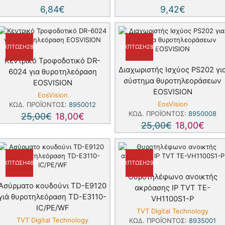
6,84
€
9,42
€
ΈΚΠΤΩΣΗ
28%
ΈΚΠΤΩΣΗ
28%
Κεντρικό Τροφοδοτικό DR-
Διαχωριστής Ισχύος PS202 γι
6024 για θυροτηλεόραση
σύστημα θυροτηλεοράσεων
EOSVISION
EOSVISION
EosVision
EosVision
ΚΩΔ. ΠΡΟΪΌΝΤΟΣ:
8950012
ΚΩΔ. ΠΡΟΪΌΝΤΟΣ:
8950008
25,00
€
18,00
€
25,00
€
18,00
€
ΈΚΠΤΩΣΗ
46%
ΈΚΠΤΩΣΗ
29%
Θυροτηλέφωνο ανοικτής
Ασύρματο κουδούνι TD-E9120
ακρόασης IP TVT TE-
γιά θυροτηλεόραση TD-E3110-
VH1100S1-P
IC/PE/WF
TVT Digital Technology
TVT Digital Technology
ΚΩΔ. ΠΡΟΪΌΝΤΟΣ:
8935001