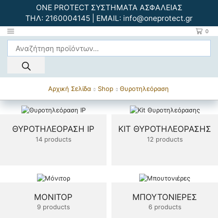
ONE PROTECT ΣΥΣΤΗΜΑΤΑ ΑΣΦΑΛΕΙΑΣ
ΤΗΛ:
2160004145
| EMAIL:
info@oneprotect.gr
0
Αρχική Σελίδα
Shop
Θυροτηλεόραση
ΘΥΡΟΤΗΛΕΌΡΑΣΗ ΙΡ
KIT ΘΥΡΟΤΗΛΕΌΡΑΣΗΣ
14 products
12 products
ΜΌΝΙΤΟΡ
ΜΠΟΥΤΟΝΙΈΡΕΣ
9 products
6 products