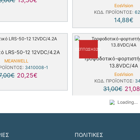
EosVision
ΚΩΔ. ΠΡΟΪΌΝΤΟΣ:
62
14,88
€
ΈΚΠΤΩΣΗ
32%
ό LRS-50-12 12VDC/4.2A
Τροφοδοτικό-φορτιστ
MEANWELL
13.8VDC/4A
ΠΡΟΪΌΝΤΟΣ:
3410008-1
7,00
€
20,25
€
EosVision
ΚΩΔ. ΠΡΟΪΌΝΤΟΣ:
3
31,00
€
21,0
Loading...
ΙΕΣ
ΠΟΛΙΤΙΚΕΣ