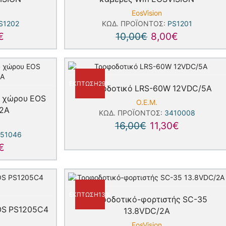
EosVision
S1202
ΚΩΔ. ΠΡΟΪΌΝΤΟΣ:
PS1201
€
10,00
€
8,00
€
ΈΚΠΤΩΣΗ
29%
Τροφοδοτικό LRS-60W 12VDC/5A
ύ χώρου EOS
Ο.Ε.Μ.
/2A
ΚΩΔ. ΠΡΟΪΌΝΤΟΣ:
3410008
16,00
€
11,30
€
51046
€
ΈΚΠΤΩΣΗ
13%
Τροφοδοτικό-φορτιστής SC-35
OS PS1205C4
13.8VDC/2A
EosVision