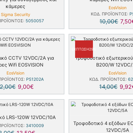
κάμερες
EosVision
ΚΩΔ. ΠΡΟΪΌΝΤΟΣ:
P
Sigma Security
10,00
€
7,50
ΠΡΟΪΌΝΤΟΣ:
5050057
ΈΚΠΤΩΣΗ
29%
ικό CCTV 12VDC/2A για
Τροφοδοτικό εξωτερικο
ρες Wifi EOSVISION
B200/W 12VDC
EosVision
EosVision
 ΠΡΟΪΌΝΤΟΣ:
PS1202A
ΚΩΔ. ΠΡΟΪΌΝΤΟΣ:
62
12,00
€
9,00
€
14,00
€
9,92
κό LRS-120W 12VDC/10A
Τροφοδοτικό 4 εξόδων E
 ΠΡΟΪΌΝΤΟΣ:
3410009
12VDC/5A
8,00
€
13,50
€