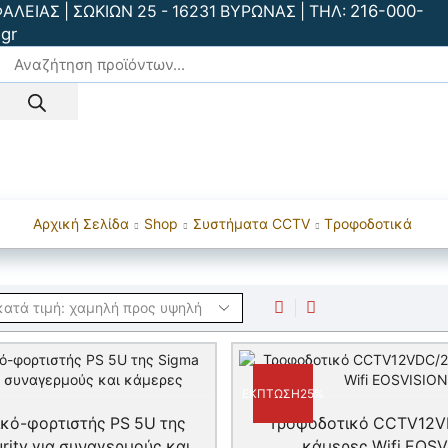
216-000-
ΕΙΑΣ | ΣΩΚΙΩΝ 25 - 16231 ΒΥΡΩΝΑΣ | ΤΗΛ:
gr
είας
Smart Home
Συστήματα CCTV
Πυρανίχνευση
Ανίχνευ
Έλεγχος Πρόσβασης
BLOG
Αρχική Σελίδα
Shop
Συστήματα CCTV
Tροφοδοτικά
ΈΚΠΤΩΣΗ
25%
κό-φορτιστής PS 5U της
Τροφοδοτικό CCTV12V
rity για συναγερμούς και
κάμερες Wifi EOSV