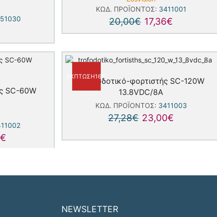
ΚΩΔ. ΠΡΟΪΌΝΤΟΣ:
3411001
51030
20,00
€
17,36
€
ΈΚΠΤΩΣΗ
16%
Τροφοδοτικό-φορτιστής SC-120W
ής SC-60W
13.8VDC/8A
ΚΩΔ. ΠΡΟΪΌΝΤΟΣ:
3411003
27,28
€
23,00
€
411002
8
€
NEWSLETTER