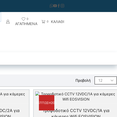
0
ΚΑΛΑΘΙ
0
ΑΓΑΠΗΜΕΝΑ
ση Αερίων
Θυροτηλεόραση
Προβολή
ΈΚΠΤΩΣΗ
20%
DC/2A για
Τροφοδοτικό CCTV 12VDC/1A για
ISION
κάμερες Wifi EOSVISION