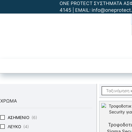
ONE PROTECT ΣΥΣΤΗΜΑΤΑ ΑΣΦΑΛ
4145
info@oneprotect.
| EMAIL:
ΑΡΧΙΚΗ
Συστήματα Ασφαλ
ΧΡΩΜΑ
ΑΣΗΜΈΝΙΟ
(6)
Τροφοδοτι
ΛΕΥΚΌ
(4)
Sigma Secu