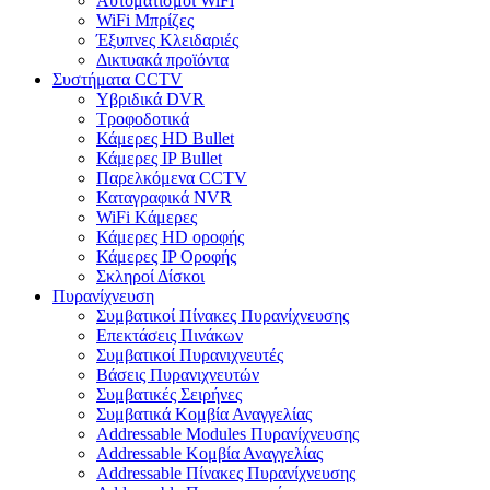
Αυτοματισμοι WiFi
WiFi Μπρίζες
Έξυπνες Κλειδαριές
Δικτυακά προϊόντα
Συστήματα CCTV
Υβριδικά DVR
Tροφοδοτικά
Κάμερες HD Βullet
Κάμερες IP Βullet
Παρελκόμενα CCTV
Καταγραφικά NVR
WiFi Kάμερες
Κάμερες HD οροφής
Κάμερες IP Οροφής
Σκληροί Δίσκοι
Πυρανίχνευση
Συμβατικοί Πίνακες Πυρανίχνευσης
Επεκτάσεις Πινάκων
Συμβατικοί Πυρανιχνευτές
Βάσεις Πυρανιχνευτών
Συμβατικές Σειρήνες
Συμβατικά Κομβία Αναγγελίας
Addressable Modules Πυρανίχνευσης
Addressable Κομβία Αναγγελίας
Addressable Πίνακες Πυρανίχνευσης