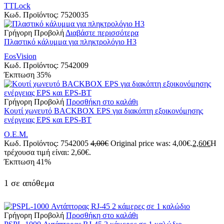
TTLock
Κωδ. Προϊόντος:
7520035
Γρήγορη Προβολή
Διαβάστε περισσότερα
Πλαστικό κάλυμμα για πληκτρολόγιο Η3
EosVision
Κωδ. Προϊόντος:
7542009
Έκπτωση
35%
Γρήγορη Προβολή
Προσθήκη στο καλάθι
Koυτί χωνευτό ΒΑCKBOX EPS για διακόπτη εξοικονόμησης
ενέργειας EPS και EPS-BT
Ο.Ε.Μ.
Κωδ. Προϊόντος:
7542005
4,00
€
Original price was: 4,00€.
2,60
€
Η
τρέχουσα τιμή είναι: 2,60€.
Έκπτωση
41%
1 σε απόθεμα
Γρήγορη Προβολή
Προσθήκη στο καλάθι