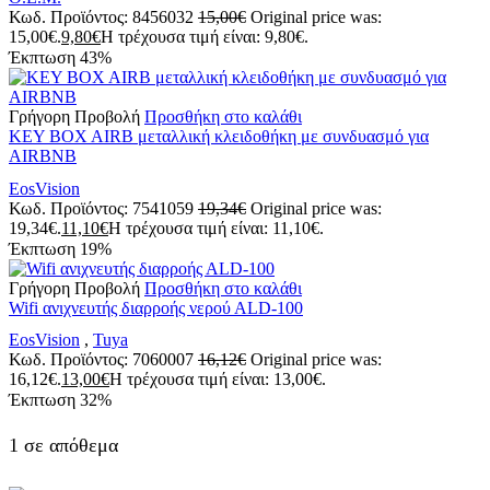
Κωδ. Προϊόντος:
8456032
15,00
€
Original price was:
15,00€.
9,80
€
Η τρέχουσα τιμή είναι: 9,80€.
Έκπτωση
43%
Γρήγορη Προβολή
Προσθήκη στο καλάθι
KEY BOX AIRB μεταλλική κλειδοθήκη με συνδυασμό για
AIRBNB
EosVision
Κωδ. Προϊόντος:
7541059
19,34
€
Original price was:
19,34€.
11,10
€
Η τρέχουσα τιμή είναι: 11,10€.
Έκπτωση
19%
Γρήγορη Προβολή
Προσθήκη στο καλάθι
Wifi ανιχνευτής διαρροής νερού ΑLD-100
EosVision
,
Tuya
Κωδ. Προϊόντος:
7060007
16,12
€
Original price was:
16,12€.
13,00
€
Η τρέχουσα τιμή είναι: 13,00€.
Έκπτωση
32%
1 σε απόθεμα