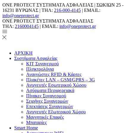
ONE PROTECT ΣΥΣΤΗΜΑΤΑ ΑΣΦΑΛΕΙΑΣ | ΣΩΚΙΩΝ 25 -
16231 ΒΥΡΩΝΑΣ | ΤΗΛ:
216-000-4145
| EMAIL:
info@oneprotect.gr
ONE PROTECT ΣΥΣΤΗΜΑΤΑ ΑΣΦΑΛΕΙΑΣ
ΤΗΛ:
2160004145
| EMAIL:
info@oneprotect.gr
ΑΡΧΙΚΗ
Συστήματα Ασφαλείας
ΚΙΤ Συναγερμού
Πληκτρολόγια
Αναγνώστες RFID & Κάρτες
Πλακέτες LAN – GSM/GPRS – 3G
Ανιχνευτές Εσωτερικού Χώρου
Aσύρματα Περιφερειακά
Πίνακες Συναγερμού
Σειρήνες Συναγερμών
Επεκτάσεις Συναγερμών
Ανιχνευτές Εξωτερικού Χώρου
Μαγνητικές Επαφές
Μπαταρίες
Smart Home