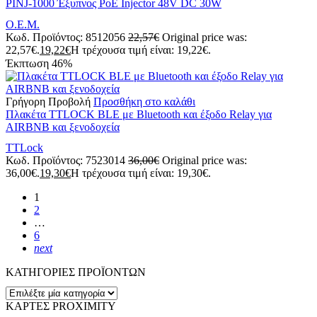
PINJ-1000 Έξυπνος PoE Injector 48V DC 30W
Ο.Ε.Μ.
Κωδ. Προϊόντος:
8512056
22,57
€
Original price was:
22,57€.
19,22
€
Η τρέχουσα τιμή είναι: 19,22€.
Έκπτωση
46%
Γρήγορη Προβολή
Προσθήκη στο καλάθι
Πλακέτα TTLOCK BLE με Bluetooth και έξοδο Relay για
AIRBNB και ξενοδοχεία
TTLock
Κωδ. Προϊόντος:
7523014
36,00
€
Original price was:
36,00€.
19,30
€
Η τρέχουσα τιμή είναι: 19,30€.
1
2
…
6
next
ΚΑΤΗΓΟΡΙΕΣ ΠΡΟΪΟΝΤΩΝ
ΚΑΡΤΕΣ PROXIMITY