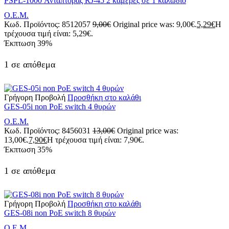
PSPL-1000 Αντάπτορας RJ-45 2 κάμερες σε 1 καλώδιο
Ο.Ε.Μ.
Κωδ. Προϊόντος:
8512057
9,00
€
Original price was: 9,00€.
5,29
€
Η
τρέχουσα τιμή είναι: 5,29€.
Έκπτωση
39%
1 σε απόθεμα
Γρήγορη Προβολή
Προσθήκη στο καλάθι
GES-05i non PoE switch 4 θυρών
Ο.Ε.Μ.
Κωδ. Προϊόντος:
8456031
13,00
€
Original price was:
13,00€.
7,90
€
Η τρέχουσα τιμή είναι: 7,90€.
Έκπτωση
35%
1 σε απόθεμα
Γρήγορη Προβολή
Προσθήκη στο καλάθι
GES-08i non PoE switch 8 θυρών
Ο.Ε.Μ.