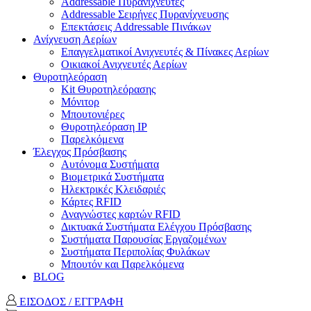
Addressable Πυρανιχνευτές
Addressable Σειρήνες Πυρανίχνευσης
Επεκτάσεις Addressable Πινάκων
Ανίχνευση Αερίων
Επαγγελματικοί Ανιχνευτές & Πίνακες Αερίων
Οικιακοί Ανιχνευτές Αερίων
Θυροτηλεόραση
Kit Θυροτηλεόρασης
Μόνιτορ
Μπουτονιέρες
Θυροτηλεόραση ΙΡ
Παρελκόμενα
Έλεγχος Πρόσβασης
Aυτόνομα Συστήματα
Βιομετρικά Συστήματα
Ηλεκτρικές Κλειδαριές
Κάρτες RFID
Αναγνώστες καρτών RFID
Δικτυακά Συστήματα Ελέγχου Πρόσβασης
Συστήματα Παρουσίας Εργαζομένων
Συστήματα Περιπολίας Φυλάκων
Mπουτόν και Παρελκόμενα
BLOG
ΕΙΣΟΔΟΣ / ΕΓΓΡΑΦΗ