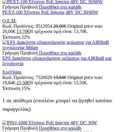
Γρήγορη Προβολή
Προσθήκη στο καλάθι
PEXT-100 Έξυπνος PoE Injector 48V DC 30/60W
Ο.Ε.Μ.
Κωδ. Προϊόντος:
8512054
20,00
€
Original price was:
20,00€.
13,70
€
Η τρέχουσα τιμή είναι: 13,70€.
Έκπτωση
22%
Γρήγορη Προβολή
Προσθήκη στο καλάθι
EPS Διακόπτης εξοικονόμησης ρεύματος για ΑΙRBnB και
ξενοδοχεία
EosVision
Κωδ. Προϊόντος:
7520029
19,84
€
Original price was:
19,84€.
15,50
€
Η τρέχουσα τιμή είναι: 15,50€.
Έκπτωση
15%
1 σε απόθεμα (επιπλέον μπορεί να ζητηθεί κατόπιν
παραγγελίας)
Γρήγορη Προβολή
Προσθήκη στο καλάθι