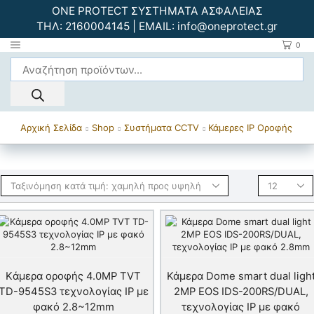
ONE PROTECT ΣΥΣΤΗΜΑΤΑ ΑΣΦΑΛΕΙΑΣ
ΤΗΛ:
2160004145
| EMAIL:
info@oneprotect.gr
0
Αρχική Σελίδα
Shop
Συστήματα CCTV
Κάμερες IP Οροφής
Kάμερα οροφής 4.0MP TVT
Κάμερα Dome smart dual ligh
TD-9545S3 τεχνολογίας IP με
2MP EOS IDS-200RS/DUAL,
φακό 2.8~12mm
τεχνολογίας IP με φακό