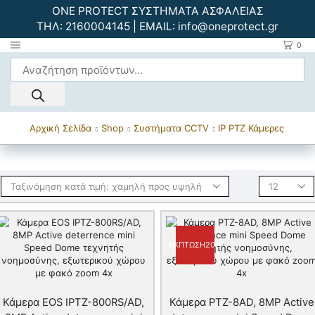
ONE PROTECT ΣΥΣΤΗΜΑΤΑ ΑΣΦΑΛΕΙΑΣ
ΤΗΛ:
2160004145
| EMAIL:
info@oneprotect.gr
0
Αρχική Σελίδα
Shop
Συστήματα CCTV
IP PTZ Κάμερες
ΈΚΠΤΩΣΗ
20%
Κάμερα ΕΟS IPTZ-800RS/AD,
Κάμερα PTZ-8AD, 8MP Active