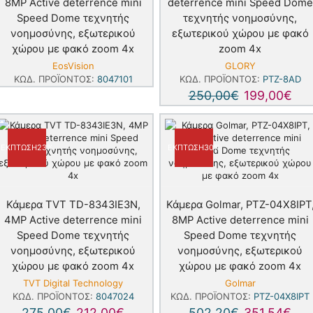
8MP Active deterrence mini
deterrence mini Speed Dome
Speed Dome τεχνητής
τεχνητής νοημοσύνης,
νοημοσύνης, εξωτερικού
εξωτερικού χώρου με φακό
χώρου με φακό zoom 4x
zoom 4x
EosVision
GLORY
ΚΩΔ. ΠΡΟΪΌΝΤΟΣ:
8047101
ΚΩΔ. ΠΡΟΪΌΝΤΟΣ:
PTZ-8AD
250,00
€
199,00
€
ΈΚΠΤΩΣΗ
23%
ΈΚΠΤΩΣΗ
30%
Κάμερα TVT TD-8343IE3N,
Κάμερα Golmar, PTZ-04X8IPT
4MP Active deterrence mini
8MP Active deterrence mini
Speed Dome τεχνητής
Speed Dome τεχνητής
νοημοσύνης, εξωτερικού
νοημοσύνης, εξωτερικού
χώρου με φακό zoom 4x
χώρου με φακό zoom 4x
TVT Digital Technology
Golmar
ΚΩΔ. ΠΡΟΪΌΝΤΟΣ:
8047024
ΚΩΔ. ΠΡΟΪΌΝΤΟΣ:
PTZ-04X8IPT
275,00
€
212,00
€
502,20
€
351,54
€