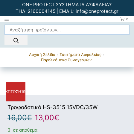
ONE PROTECT ΣΥΣΤΗΜΑΤΑ ΑΣΦΑΛΕΙΑΣ
ΤΗΛ:
2160004145
| EMAIL:
info@oneprotect.gr
0
Αρχική Σελίδα
Συστήματα Ασφαλείας
Παρελκόμενα Συναγερμών
ΈΚΠΤΩΣΗ
19%
Τροφοδοτικό HS-3515 15VDC/35W
16,00
€
13,00
€
σε απόθεμα