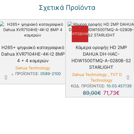
Σχετικά Προϊόντα
ΈΚΠΤΩΣΗ
19%
H265+ ψηφιακό καταγραφικό
Κάμερα οροφής HD 2MP
Dahua XVR7104HE-4K-I2 8MP
DAHUA DH-HAC-
4 + 4 καμερών
HDW1500TMQ-A-0280B-S2
STARLIGHT
Dahua Technology
ΚΩΔ. ΠΡΟΪΌΝΤΟΣ:
0589-2100
Dahua Technology
,
TVT Digital
Technology
ΚΩΔ. ΠΡΟΪΌΝΤΟΣ:
10.03.457.139
89,00
€
71,73
€