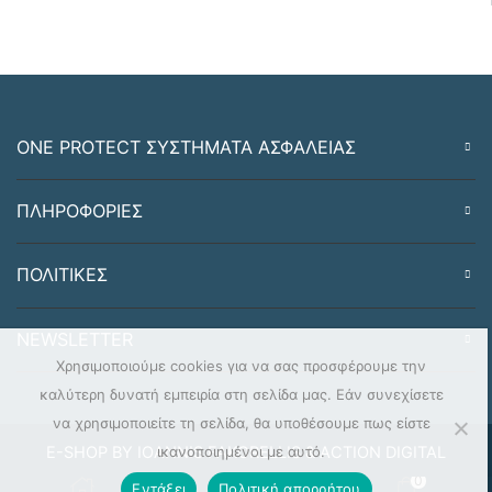
ONE PROTECT ΣΥΣΤΗΜΑΤΑ ΑΣΦΑΛΕΙΑΣ
ΠΛΗΡΟΦΟΡΙΕΣ
ΠΟΛΙΤΙΚΕΣ
NEWSLETTER
Χρησιμοποιούμε cookies για να σας προσφέρουμε την
καλύτερη δυνατή εμπειρία στη σελίδα μας. Εάν συνεχίσετε
να χρησιμοποιείτε τη σελίδα, θα υποθέσουμε πως είστε
ικανοποιημένοι με αυτό.
E-SHOP BY IOANNIS FAKORELLIS & ACTION DIGITAL
0
Εντάξει
Πολιτική απορρήτου