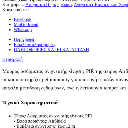
Κατηγορίες:
Aσύρματα Περιφερειακά
,
Ανιχνευτές Εσωτερικού Χώρ
Κοινοποιήστε:
Facebook
Mail to friend
Whatsapp
Περιγραφή
Επιπλέον πληροφορίες
ΠΛΗΡΟΦΟΡΙΕΣ ΚΑΙ ΕΓΚΑΤΑΣΤΑΣΗ
Περιγραφή
Μαύρος ασύρματος ανιχνευτής κίνησης PIR της σειράς AirS
m και υποστηρίζει pet immunity για αποφυγή ψευδών συν
ασφαλή μετάδοση δεδομένων, ενώ η λειτουργία tamper και 
Τεχνικά Χαρακτηριστικά
Τύπος: Ασύρματος ανιχνευτής κίνησης PIR
• Σειρά προϊόντος: AirShield
• Εμβέλεια ανίχνευσης: έως 12 m