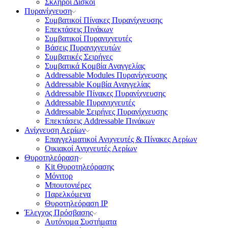
Σκληροί Δίσκοι
Πυρανίχνευση
Συμβατικοί Πίνακες Πυρανίχνευσης
Επεκτάσεις Πινάκων
Συμβατικοί Πυρανιχνευτές
Βάσεις Πυρανιχνευτών
Συμβατικές Σειρήνες
Συμβατικά Κομβία Αναγγελίας
Addressable Modules Πυρανίχνευσης
Addressable Κομβία Αναγγελίας
Addressable Πίνακες Πυρανίχνευσης
Addressable Πυρανιχνευτές
Addressable Σειρήνες Πυρανίχνευσης
Επεκτάσεις Addressable Πινάκων
Ανίχνευση Αερίων
Επαγγελματικοί Ανιχνευτές & Πίνακες Αερίων
Οικιακοί Ανιχνευτές Αερίων
Θυροτηλεόραση
Kit Θυροτηλεόρασης
Μόνιτορ
Μπουτονιέρες
Παρελκόμενα
Θυροτηλεόραση ΙΡ
Έλεγχος Πρόσβασης
Aυτόνομα Συστήματα