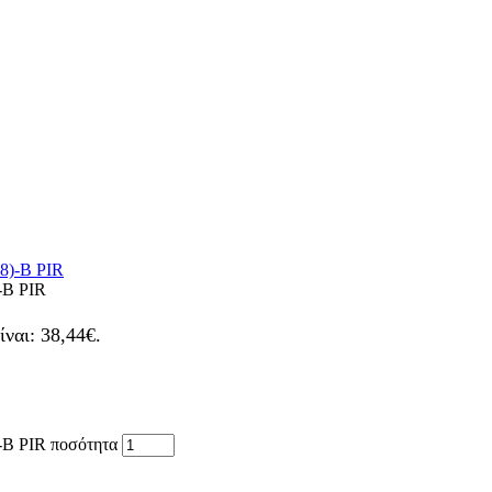
-B PIR
ίναι: 38,44€.
-B PIR ποσότητα