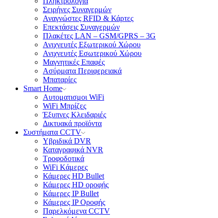
Πληκτρολόγια
Σειρήνες Συναγερμών
Αναγνώστες RFID & Κάρτες
Επεκτάσεις Συναγερμών
Πλακέτες LAN – GSM/GPRS – 3G
Ανιχνευτές Εξωτερικού Χώρου
Ανιχνευτές Εσωτερικού Χώρου
Μαγνητικές Επαφές
Aσύρματα Περιφερειακά
Μπαταρίες
Smart Home
Αυτοματισμοι WiFi
WiFi Μπρίζες
Έξυπνες Κλειδαριές
Δικτυακά προϊόντα
Συστήματα CCTV
Υβριδικά DVR
Καταγραφικά NVR
Tροφοδοτικά
WiFi Kάμερες
Κάμερες HD Βullet
Κάμερες HD οροφής
Κάμερες IP Βullet
Κάμερες IP Οροφής
Παρελκόμενα CCTV