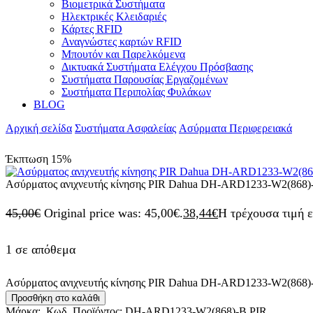
Βιομετρικά Συστήματα
Ηλεκτρικές Κλειδαριές
Κάρτες RFID
Αναγνώστες καρτών RFID
Mπουτόν και Παρελκόμενα
Δικτυακά Συστήματα Ελέγχου Πρόσβασης
Συστήματα Παρουσίας Εργαζομένων
Συστήματα Περιπολίας Φυλάκων
BLOG
Αρχική σελίδα
Συστήματα Ασφαλείας
Aσύρματα Περιφερειακά
Έκπτωση
15%
Aσύρματος ανιχνευτής κίνησης PIR Dahua DH-ARD1233-W2(868)
45,00
€
Original price was: 45,00€.
38,44
€
Η τρέχουσα τιμή ε
1 σε απόθεμα
Aσύρματος ανιχνευτής κίνησης PIR Dahua DH-ARD1233-W2(868)
Προσθήκη στο καλάθι
Μάρκα:
Κωδ. Προϊόντος:
DH-ARD1233-W2(868)-B PIR