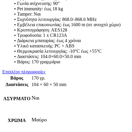
• Γωνία ανίχνευσης: 90°
• Pet immunity: έως 18 kg
• Tamper: Ναι
• Συχνότητα λειτουργίας: 868.0–868.6 MHz
• Εμβέλεια επικοινωνίας: έως 1600 m (σε ανοιχτό χώρο)
• Κρυπτογράφηση: AES128
• Τροφοδοσία: 1 x CR123A
• Διάρκεια μπαταρίας: έως 4 χρόνια
• Υλικό κατασκευής: PC + ABS
• Θερμοκρασία λειτουργίας: -10°C έως +55°C
• Διαστάσεις: 104.0×60.0×50.0 mm
• Βάρος: 170 γραμμάρια
Επιπλέον πληροφορίες
Βάρος
170 γρ.
Διαστάσεις
104 × 60 × 50 mm
Ναι
ΑΣΥΡΜΑΤΟ
Μαύρο
ΧΡΩΜΑ