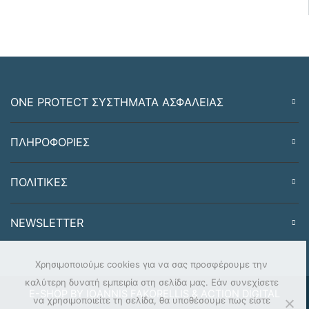
ONE PROTECT ΣΥΣΤΗΜΑΤΑ ΑΣΦΑΛΕΙΑΣ
ΠΛΗΡΟΦΟΡΙΕΣ
ΠΟΛΙΤΙΚΕΣ
NEWSLETTER
Χρησιμοποιούμε cookies για να σας προσφέρουμε την
καλύτερη δυνατή εμπειρία στη σελίδα μας. Εάν συνεχίσετε
E-SHOP BY IOANNIS FAKORELLIS & ACTION DIGITAL
να χρησιμοποιείτε τη σελίδα, θα υποθέσουμε πως είστε