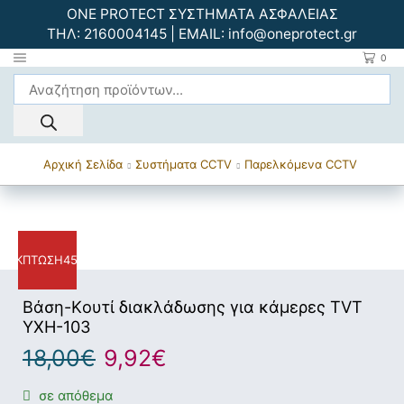
ONE PROTECT ΣΥΣΤΗΜΑΤΑ ΑΣΦΑΛΕΙΑΣ
ΤΗΛ:
2160004145
| EMAIL:
info@oneprotect.gr
0
Αρχική Σελίδα
Συστήματα CCTV
Παρελκόμενα CCTV
ΈΚΠΤΩΣΗ
45%
Bάση-Kουτί διακλάδωσης για κάμερες TVT
YXH-103
18,00
€
9,92
€
σε απόθεμα