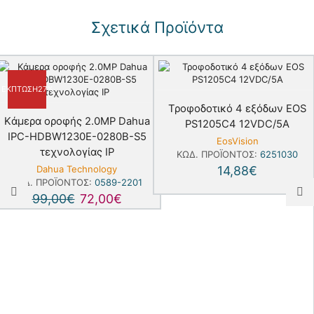
Σχετικά Προϊόντα
ΈΚΠΤΩΣΗ
27%
Τροφοδοτικό 4 εξόδων EOS
Kάμερα οροφής 2.0MP Dahua
PS1205C4 12VDC/5A
IPC-HDBW1230E-0280B-S5
EosVision
τεχνολογίας IP
ΚΩΔ. ΠΡΟΪΌΝΤΟΣ:
6251030
Dahua Technology
14,88
€
ΚΩΔ. ΠΡΟΪΌΝΤΟΣ:
0589-2201
99,00
€
72,00
€