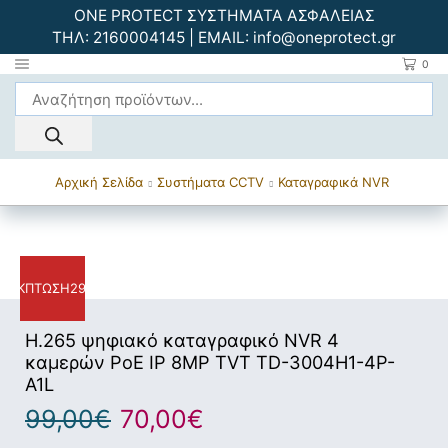
ONE PROTECT ΣΥΣΤΗΜΑΤΑ ΑΣΦΑΛΕΙΑΣ
ΤΗΛ:
2160004145
| EMAIL:
info@oneprotect.gr
0
Αρχική Σελίδα
Συστήματα CCTV
Καταγραφικά NVR
ΈΚΠΤΩΣΗ
29%
H.265 ψηφιακό καταγραφικό NVR 4
καμερών PoE IP 8MP TVT TD-3004H1-4P-
A1L
99,00
€
70,00
€