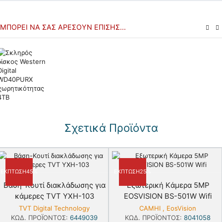
ΜΠΟΡΕΊ ΝΑ ΣΑΣ ΑΡΈΣΟΥΝ ΕΠΊΣΗΣ...
Σχετικά Προϊόντα
ΈΚΠΤΩΣΗ
45%
ΈΚΠΤΩΣΗ
25%
Bάση-Kουτί διακλάδωσης για
Εξωτερική Kάμερα 5MP
κάμερες TVT YXH-103
EOSVISION BS-501W Wifi
TVT Digital Technology
CAMHI
,
EosVision
ΚΩΔ. ΠΡΟΪΌΝΤΟΣ:
6449039
ΚΩΔ. ΠΡΟΪΌΝΤΟΣ:
8041058