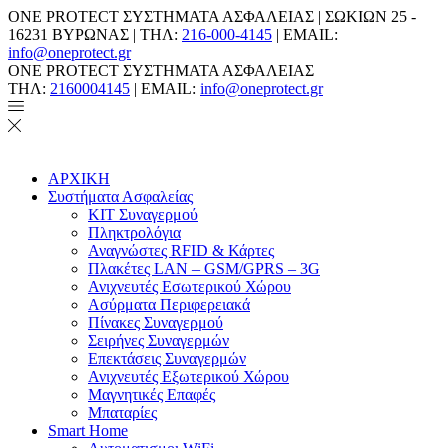
ONE PROTECT ΣΥΣΤΗΜΑΤΑ ΑΣΦΑΛΕΙΑΣ | ΣΩΚΙΩΝ 25 -
16231 ΒΥΡΩΝΑΣ | ΤΗΛ:
216-000-4145
| EMAIL:
info@oneprotect.gr
ONE PROTECT ΣΥΣΤΗΜΑΤΑ ΑΣΦΑΛΕΙΑΣ
ΤΗΛ:
2160004145
| EMAIL:
info@oneprotect.gr
ΑΡΧΙΚΗ
Συστήματα Ασφαλείας
ΚΙΤ Συναγερμού
Πληκτρολόγια
Αναγνώστες RFID & Κάρτες
Πλακέτες LAN – GSM/GPRS – 3G
Ανιχνευτές Εσωτερικού Χώρου
Aσύρματα Περιφερειακά
Πίνακες Συναγερμού
Σειρήνες Συναγερμών
Επεκτάσεις Συναγερμών
Ανιχνευτές Εξωτερικού Χώρου
Μαγνητικές Επαφές
Μπαταρίες
Smart Home