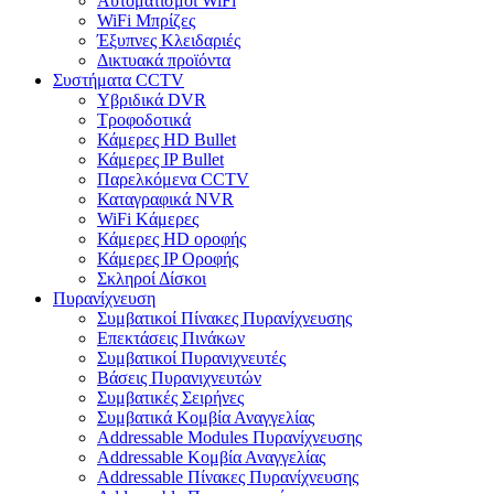
Αυτοματισμοι WiFi
WiFi Μπρίζες
Έξυπνες Κλειδαριές
Δικτυακά προϊόντα
Συστήματα CCTV
Υβριδικά DVR
Tροφοδοτικά
Κάμερες HD Βullet
Κάμερες IP Βullet
Παρελκόμενα CCTV
Καταγραφικά NVR
WiFi Kάμερες
Κάμερες HD οροφής
Κάμερες IP Οροφής
Σκληροί Δίσκοι
Πυρανίχνευση
Συμβατικοί Πίνακες Πυρανίχνευσης
Επεκτάσεις Πινάκων
Συμβατικοί Πυρανιχνευτές
Βάσεις Πυρανιχνευτών
Συμβατικές Σειρήνες
Συμβατικά Κομβία Αναγγελίας
Addressable Modules Πυρανίχνευσης
Addressable Κομβία Αναγγελίας
Addressable Πίνακες Πυρανίχνευσης