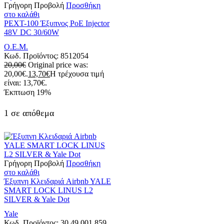
Γρήγορη Προβολή
Προσθήκη
στο καλάθι
PEXT-100 Έξυπνος PoE Injector
48V DC 30/60W
Ο.Ε.Μ.
Κωδ. Προϊόντος:
8512054
20,00
€
Original price was:
20,00€.
13,70
€
Η τρέχουσα τιμή
είναι: 13,70€.
Έκπτωση
19%
1 σε απόθεμα
Γρήγορη Προβολή
Προσθήκη
στο καλάθι
Έξυπνη Kλειδαριά Airbnb YALE
SMART LOCK LINUS L2
SILVER & Yale Dot
Yale
Κωδ. Προϊόντος:
30.49.001.859