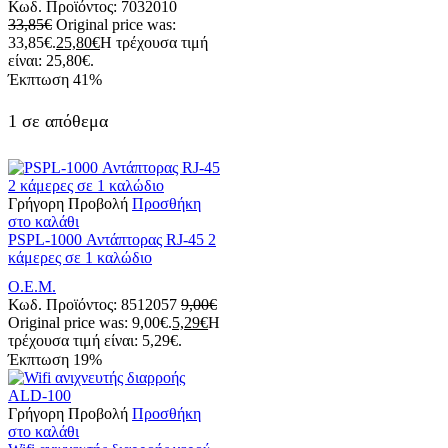
Κωδ. Προϊόντος:
7032010
33,85
€
Original price was:
33,85€.
25,80
€
Η τρέχουσα τιμή
είναι: 25,80€.
Έκπτωση
41%
1 σε απόθεμα
Γρήγορη Προβολή
Προσθήκη
στο καλάθι
PSPL-1000 Αντάπτορας RJ-45 2
κάμερες σε 1 καλώδιο
Ο.Ε.Μ.
Κωδ. Προϊόντος:
8512057
9,00
€
Original price was: 9,00€.
5,29
€
Η
τρέχουσα τιμή είναι: 5,29€.
Έκπτωση
19%
Γρήγορη Προβολή
Προσθήκη
στο καλάθι