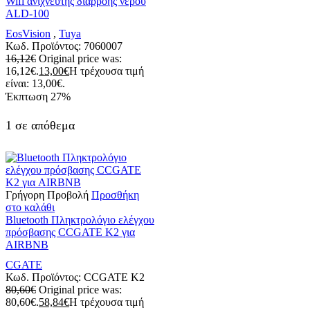
Wifi ανιχνευτής διαρροής νερού
ΑLD-100
EosVision
,
Tuya
Κωδ. Προϊόντος:
7060007
16,12
€
Original price was:
16,12€.
13,00
€
Η τρέχουσα τιμή
είναι: 13,00€.
Έκπτωση
27%
1 σε απόθεμα
Γρήγορη Προβολή
Προσθήκη
στο καλάθι
Βluetooth Πληκτρολόγιο ελέγχου
πρόσβασης CCGATE K2 για
AIRBNB
CGATE
Κωδ. Προϊόντος:
CCGATE K2
80,60
€
Original price was:
80,60€.
58,84
€
Η τρέχουσα τιμή