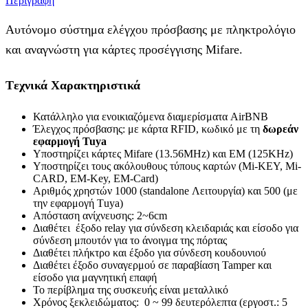
Περιγραφή
Αυτόνομο σύστημα ελέγχου πρόσβασης με πληκτρολόγιο
και αναγνώστη για κάρτες προσέγγισης Mifare.
Tεχνικά Χαρακτηριστικά
Κατάλληλο για ενοικιαζόμενα διαμερίσματα AirBNB
Έλεγχος πρόσβασης: με κάρτα RFID, κωδικό με τη
δωρεάν
εφαρμογή Tuya
Υποστηρίζει κάρτες Mifare (13.56MHz) και ΕΜ (125KHz)
Υποστηρίζει τους ακόλουθους τύπους καρτών (Mi-ΚΕΥ, Mi-
CARD, EM-Key, EM-Card)
Αριθμός χρηστών 1000 (standalone Λειτουργία) και 500 (με
την εφαρμογή Τuya)
Απόσταση ανίχνευσης: 2~6cm
Διαθέτει έξoδο relay για σύνδεση κλειδαριάς και είσοδο για
σύνδεση μπουτόν για το άνοιγμα της πόρτας
Διαθέτει πλήκτρο και έξοδο για σύνδεση κουδουνιού
Διαθέτει έξοδο συναγερμού σε παραβίαση Tamper και
είσοδο για μαγνητική επαφή
Το περίβλημα της συσκευής είναι μεταλλικό
Χρόνος ξεκλειδώματος: 0 ~ 99 δευτερόλεπτα (εργοστ.: 5