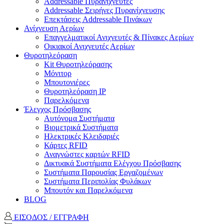
Addressable Πυρανιχνευτές
Addressable Σειρήνες Πυρανίχνευσης
Επεκτάσεις Addressable Πινάκων
Ανίχνευση Αερίων
Επαγγελματικοί Ανιχνευτές & Πίνακες Αερίων
Οικιακοί Ανιχνευτές Αερίων
Θυροτηλεόραση
Kit Θυροτηλεόρασης
Μόνιτορ
Μπουτονιέρες
Θυροτηλεόραση ΙΡ
Παρελκόμενα
Έλεγχος Πρόσβασης
Aυτόνομα Συστήματα
Βιομετρικά Συστήματα
Ηλεκτρικές Κλειδαριές
Κάρτες RFID
Αναγνώστες καρτών RFID
Δικτυακά Συστήματα Ελέγχου Πρόσβασης
Συστήματα Παρουσίας Εργαζομένων
Συστήματα Περιπολίας Φυλάκων
Mπουτόν και Παρελκόμενα
BLOG
ΕΙΣΟΔΟΣ / ΕΓΓΡΑΦΗ