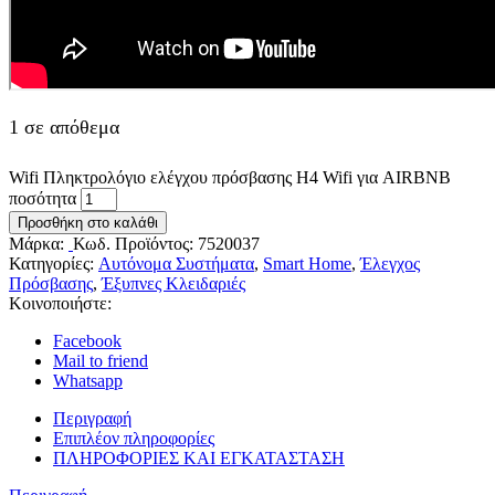
1 σε απόθεμα
Wifi Πληκτρολόγιο ελέγχου πρόσβασης H4 Wifi για AIRBNB
ποσότητα
Προσθήκη στο καλάθι
Μάρκα:
Κωδ. Προϊόντος:
7520037
Κατηγορίες:
Aυτόνομα Συστήματα
,
Smart Home
,
Έλεγχος
Πρόσβασης
,
Έξυπνες Κλειδαριές
Κοινοποιήστε:
Facebook
Mail to friend
Whatsapp
Περιγραφή
Επιπλέον πληροφορίες
ΠΛΗΡΟΦΟΡΙΕΣ ΚΑΙ ΕΓΚΑΤΑΣΤΑΣΗ