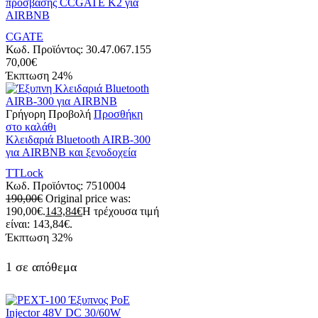
πρόσβασης CCGATE K2 για
AIRBNB
CGATE
Κωδ. Προϊόντος:
30.47.067.155
70,00
€
Έκπτωση
24%
Γρήγορη Προβολή
Προσθήκη
στο καλάθι
Kλειδαριά Bluetooth AIRB-300
για AIRBNB και ξενοδοχεία
TTLock
Κωδ. Προϊόντος:
7510004
190,00
€
Original price was:
190,00€.
143,84
€
Η τρέχουσα τιμή
είναι: 143,84€.
Έκπτωση
32%
1 σε απόθεμα