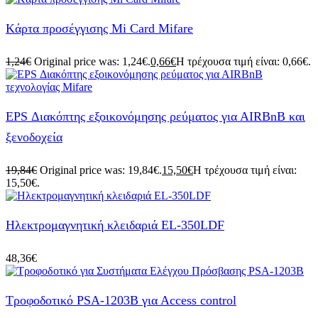
Kάρτα προσέγγισης Mi Card Mifare
1,24
€
Original price was: 1,24€.
0,66
€
Η τρέχουσα τιμή είναι: 0,66€.
EPS Διακόπτης εξοικονόμησης ρεύματος για ΑΙRBnB και
ξενοδοχεία
19,84
€
Original price was: 19,84€.
15,50
€
Η τρέχουσα τιμή είναι:
15,50€.
Ηλεκτρομαγνητική κλειδαριά EL-350LDF
48,36
€
Τροφοδοτικό PSA-1203Β για Αccess control