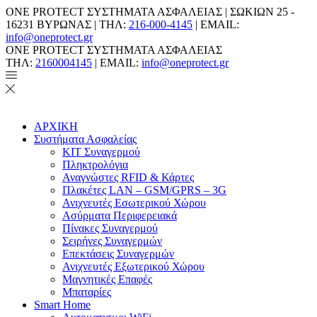
ONE PROTECT ΣΥΣΤΗΜΑΤΑ ΑΣΦΑΛΕΙΑΣ | ΣΩΚΙΩΝ 25 -
16231 ΒΥΡΩΝΑΣ | ΤΗΛ:
216-000-4145
| EMAIL:
info@oneprotect.gr
ONE PROTECT ΣΥΣΤΗΜΑΤΑ ΑΣΦΑΛΕΙΑΣ
ΤΗΛ:
2160004145
| EMAIL:
info@oneprotect.gr
ΑΡΧΙΚΗ
Συστήματα Ασφαλείας
ΚΙΤ Συναγερμού
Πληκτρολόγια
Αναγνώστες RFID & Κάρτες
Πλακέτες LAN – GSM/GPRS – 3G
Ανιχνευτές Εσωτερικού Χώρου
Aσύρματα Περιφερειακά
Πίνακες Συναγερμού
Σειρήνες Συναγερμών
Επεκτάσεις Συναγερμών
Ανιχνευτές Εξωτερικού Χώρου
Μαγνητικές Επαφές
Μπαταρίες
Smart Home