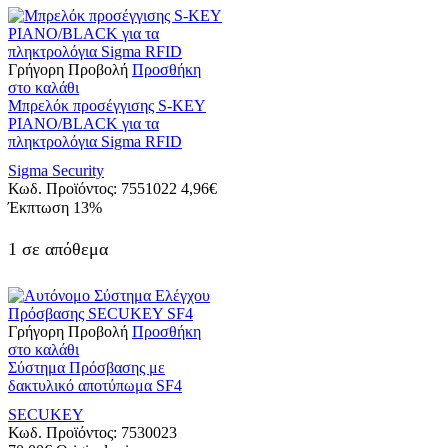
Γρήγορη Προβολή
Προσθήκη
στο καλάθι
Μπρελόκ προσέγγισης S-KEY
PIANO/BLACK για τα
πληκτρολόγια Sigma RFID
Sigma Security
Κωδ. Προϊόντος:
7551022
4,96
€
Έκπτωση
13%
1 σε απόθεμα
Γρήγορη Προβολή
Προσθήκη
στο καλάθι
Σύστημα Πρόσβασης με
δακτυλικό αποτύπωμα SF4
SECUKEY
Κωδ. Προϊόντος:
7530023