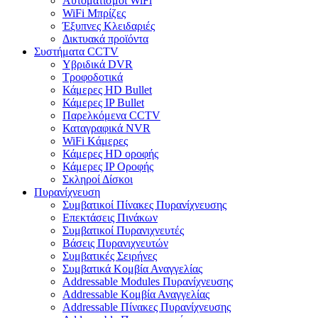
Αυτοματισμοι WiFi
WiFi Μπρίζες
Έξυπνες Κλειδαριές
Δικτυακά προϊόντα
Συστήματα CCTV
Υβριδικά DVR
Tροφοδοτικά
Κάμερες HD Βullet
Κάμερες IP Βullet
Παρελκόμενα CCTV
Καταγραφικά NVR
WiFi Kάμερες
Κάμερες HD οροφής
Κάμερες IP Οροφής
Σκληροί Δίσκοι
Πυρανίχνευση
Συμβατικοί Πίνακες Πυρανίχνευσης
Επεκτάσεις Πινάκων
Συμβατικοί Πυρανιχνευτές
Βάσεις Πυρανιχνευτών
Συμβατικές Σειρήνες
Συμβατικά Κομβία Αναγγελίας
Addressable Modules Πυρανίχνευσης
Addressable Κομβία Αναγγελίας
Addressable Πίνακες Πυρανίχνευσης