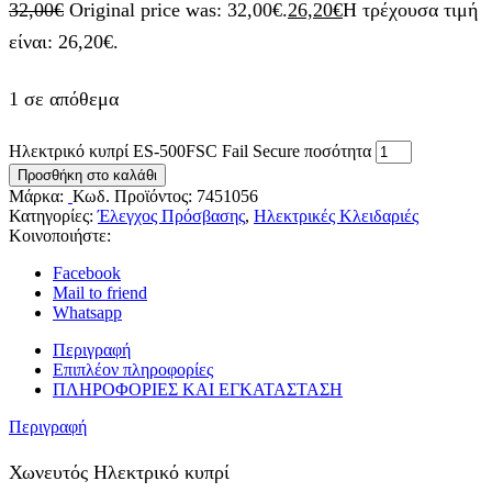
32,00
€
Original price was: 32,00€.
26,20
€
Η τρέχουσα τιμή
είναι: 26,20€.
1 σε απόθεμα
Ηλεκτρικό κυπρί ES-500FSC Fail Secure ποσότητα
Προσθήκη στο καλάθι
Μάρκα:
Κωδ. Προϊόντος:
7451056
Κατηγορίες:
Έλεγχος Πρόσβασης
,
Ηλεκτρικές Κλειδαριές
Κοινοποιήστε:
Facebook
Mail to friend
Whatsapp
Περιγραφή
Επιπλέον πληροφορίες
ΠΛΗΡΟΦΟΡΙΕΣ ΚΑΙ ΕΓΚΑΤΑΣΤΑΣΗ
Περιγραφή
Χωνευτός Ηλεκτρικό κυπρί