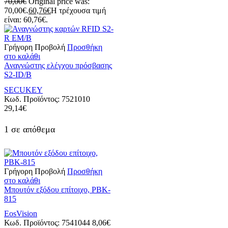
70,00
€
Original price was:
70,00€.
60,76
€
Η τρέχουσα τιμή
είναι: 60,76€.
Γρήγορη Προβολή
Προσθήκη
στο καλάθι
Αναγνώστης ελέγχου πρόσβασης
S2-ID/B
SECUKEY
Κωδ. Προϊόντος:
7521010
29,14
€
1 σε απόθεμα
Γρήγορη Προβολή
Προσθήκη
στο καλάθι
Μπουτόν εξόδου επίτοιχο, PBK-
815
EosVision
Κωδ. Προϊόντος:
7541044
8,06
€