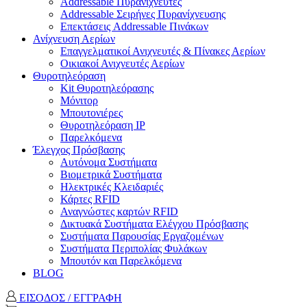
Addressable Πυρανιχνευτές
Addressable Σειρήνες Πυρανίχνευσης
Επεκτάσεις Addressable Πινάκων
Ανίχνευση Αερίων
Επαγγελματικοί Ανιχνευτές & Πίνακες Αερίων
Οικιακοί Ανιχνευτές Αερίων
Θυροτηλεόραση
Kit Θυροτηλεόρασης
Μόνιτορ
Μπουτονιέρες
Θυροτηλεόραση ΙΡ
Παρελκόμενα
Έλεγχος Πρόσβασης
Aυτόνομα Συστήματα
Βιομετρικά Συστήματα
Ηλεκτρικές Κλειδαριές
Κάρτες RFID
Αναγνώστες καρτών RFID
Δικτυακά Συστήματα Ελέγχου Πρόσβασης
Συστήματα Παρουσίας Εργαζομένων
Συστήματα Περιπολίας Φυλάκων
Mπουτόν και Παρελκόμενα
BLOG
ΕΙΣΟΔΟΣ / ΕΓΓΡΑΦΗ