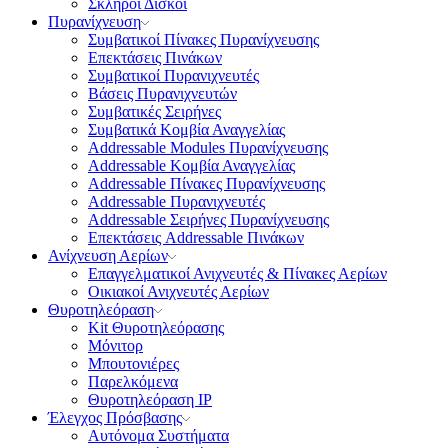
Σκληροί Δίσκοι
Πυρανίχνευση
Συμβατικοί Πίνακες Πυρανίχνευσης
Επεκτάσεις Πινάκων
Συμβατικοί Πυρανιχνευτές
Βάσεις Πυρανιχνευτών
Συμβατικές Σειρήνες
Συμβατικά Κομβία Αναγγελίας
Addressable Modules Πυρανίχνευσης
Addressable Κομβία Αναγγελίας
Addressable Πίνακες Πυρανίχνευσης
Addressable Πυρανιχνευτές
Addressable Σειρήνες Πυρανίχνευσης
Επεκτάσεις Addressable Πινάκων
Ανίχνευση Αερίων
Επαγγελματικοί Ανιχνευτές & Πίνακες Αερίων
Οικιακοί Ανιχνευτές Αερίων
Θυροτηλεόραση
Kit Θυροτηλεόρασης
Μόνιτορ
Μπουτονιέρες
Παρελκόμενα
Θυροτηλεόραση ΙΡ
Έλεγχος Πρόσβασης
Aυτόνομα Συστήματα