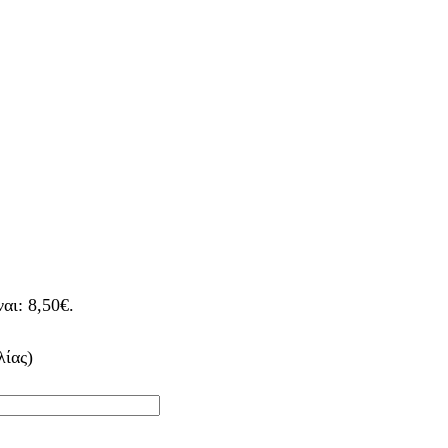
αι: 8,50€.
λίας)