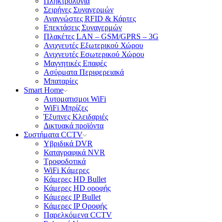
Πληκτρολόγια
Σειρήνες Συναγερμών
Αναγνώστες RFID & Κάρτες
Επεκτάσεις Συναγερμών
Πλακέτες LAN – GSM/GPRS – 3G
Ανιχνευτές Εξωτερικού Χώρου
Ανιχνευτές Εσωτερικού Χώρου
Μαγνητικές Επαφές
Aσύρματα Περιφερειακά
Μπαταρίες
Smart Home
Αυτοματισμοι WiFi
WiFi Μπρίζες
Έξυπνες Κλειδαριές
Δικτυακά προϊόντα
Συστήματα CCTV
Υβριδικά DVR
Καταγραφικά NVR
Tροφοδοτικά
WiFi Kάμερες
Κάμερες HD Βullet
Κάμερες HD οροφής
Κάμερες IP Βullet
Κάμερες IP Οροφής
Παρελκόμενα CCTV