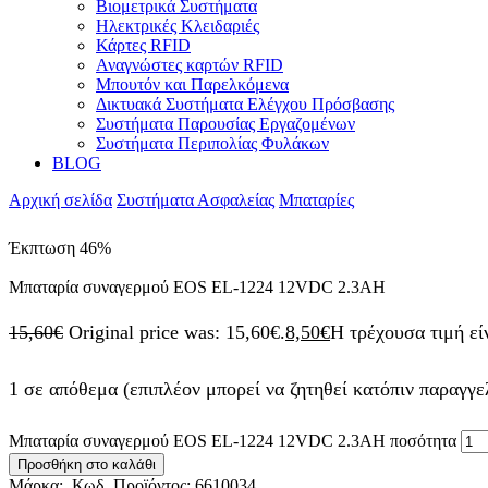
Βιομετρικά Συστήματα
Ηλεκτρικές Κλειδαριές
Κάρτες RFID
Αναγνώστες καρτών RFID
Mπουτόν και Παρελκόμενα
Δικτυακά Συστήματα Ελέγχου Πρόσβασης
Συστήματα Παρουσίας Εργαζομένων
Συστήματα Περιπολίας Φυλάκων
BLOG
Αρχική σελίδα
Συστήματα Ασφαλείας
Μπαταρίες
Έκπτωση
46%
Mπαταρία συναγερμού EOS EL-1224 12VDC 2.3AH
15,60
€
Original price was: 15,60€.
8,50
€
Η τρέχουσα τιμή είν
1 σε απόθεμα (επιπλέον μπορεί να ζητηθεί κατόπιν παραγγε
Mπαταρία συναγερμού EOS EL-1224 12VDC 2.3AH ποσότητα
Προσθήκη στο καλάθι
Μάρκα:
Κωδ. Προϊόντος:
6610034