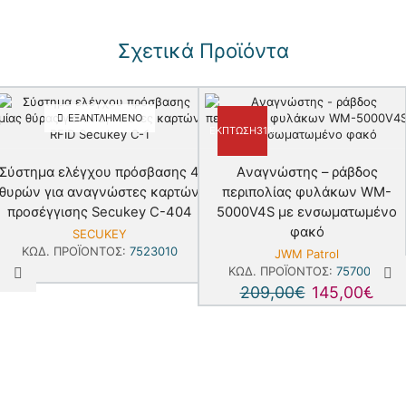
Σχετικά Προϊόντα
ΕΞΑΝΤΛΗΜΈΝΟ
ΈΚΠΤΩΣΗ
31%
Σύστημα ελέγχου πρόσβασης 4
Aναγνώστης – ράβδος
θυρών για αναγνώστες καρτών
περιπολίας φυλάκων WM-
προσέγγισης Secukey C-404
5000V4S με ενσωματωμένο
φακό
SECUKEY
ΚΩΔ. ΠΡΟΪΌΝΤΟΣ:
7523010
JWM Patrol
ΚΩΔ. ΠΡΟΪΌΝΤΟΣ:
7570009
209,00
€
145,00
€