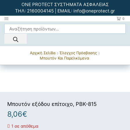
ONE PROTECT ΣΥΣΤΗΜΑΤΑ ΑΣΦΑΛΕΙΑΣ
ΤΗΛ:
2160004145
| EMAIL:
info@oneprotect.gr
0
Αρχική Σελίδα
Έλεγχος Πρόσβασης
Mπουτόν Και Παρελκόμενα
Μπουτόν εξόδου επίτοιχο, PBK-815
8,06
€
1 σε απόθεμα