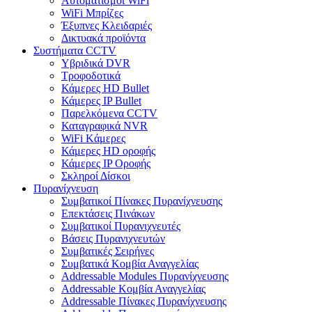
Αυτοματισμοι WiFi
WiFi Μπρίζες
Έξυπνες Κλειδαριές
Δικτυακά προϊόντα
Συστήματα CCTV
Υβριδικά DVR
Tροφοδοτικά
Κάμερες HD Βullet
Κάμερες IP Βullet
Παρελκόμενα CCTV
Καταγραφικά NVR
WiFi Kάμερες
Κάμερες HD οροφής
Κάμερες IP Οροφής
Σκληροί Δίσκοι
Πυρανίχνευση
Συμβατικοί Πίνακες Πυρανίχνευσης
Επεκτάσεις Πινάκων
Συμβατικοί Πυρανιχνευτές
Βάσεις Πυρανιχνευτών
Συμβατικές Σειρήνες
Συμβατικά Κομβία Αναγγελίας
Addressable Modules Πυρανίχνευσης
Addressable Κομβία Αναγγελίας
Addressable Πίνακες Πυρανίχνευσης