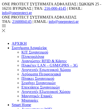
ONE PROTECT ΣΥΣΤΗΜΑΤΑ ΑΣΦΑΛΕΙΑΣ | ΣΩΚΙΩΝ 25 -
16231 ΒΥΡΩΝΑΣ | ΤΗΛ:
216-000-4145
| EMAIL:
info@oneprotect.gr
ONE PROTECT ΣΥΣΤΗΜΑΤΑ ΑΣΦΑΛΕΙΑΣ
ΤΗΛ:
2160004145
| EMAIL:
info@oneprotect.gr
ΑΡΧΙΚΗ
Συστήματα Ασφαλείας
ΚΙΤ Συναγερμού
Πληκτρολόγια
Αναγνώστες RFID & Κάρτες
Πλακέτες LAN – GSM/GPRS – 3G
Ανιχνευτές Εσωτερικού Χώρου
Aσύρματα Περιφερειακά
Πίνακες Συναγερμού
Σειρήνες Συναγερμών
Επεκτάσεις Συναγερμών
Ανιχνευτές Εξωτερικού Χώρου
Μαγνητικές Επαφές
Μπαταρίες
Smart Home