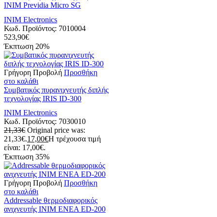
INIM Previdia Micro SG
INIM Electronics
Κωδ. Προϊόντος:
7010004
523,90
€
Έκπτωση
20%
Γρήγορη Προβολή
Προσθήκη
στο καλάθι
Συμβατικός πυρανιχνευτής διπλής
τεχνολογίας IRIS ID-300
INIM Electronics
Κωδ. Προϊόντος:
7030010
21,33
€
Original price was:
21,33€.
17,00
€
Η τρέχουσα τιμή
είναι: 17,00€.
Έκπτωση
35%
Γρήγορη Προβολή
Προσθήκη
στο καλάθι
Addressable θερμοδιαφορικός
ανιχνευτής INIM ENEA ED-200