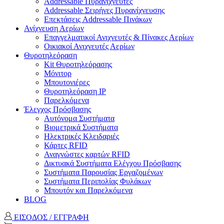
Addressable Πυρανιχνευτές
Addressable Σειρήνες Πυρανίχνευσης
Επεκτάσεις Addressable Πινάκων
Ανίχνευση Αερίων
Επαγγελματικοί Ανιχνευτές & Πίνακες Αερίων
Οικιακοί Ανιχνευτές Αερίων
Θυροτηλεόραση
Kit Θυροτηλεόρασης
Μόνιτορ
Μπουτονιέρες
Θυροτηλεόραση ΙΡ
Παρελκόμενα
Έλεγχος Πρόσβασης
Aυτόνομα Συστήματα
Βιομετρικά Συστήματα
Ηλεκτρικές Κλειδαριές
Κάρτες RFID
Αναγνώστες καρτών RFID
Δικτυακά Συστήματα Ελέγχου Πρόσβασης
Συστήματα Παρουσίας Εργαζομένων
Συστήματα Περιπολίας Φυλάκων
Mπουτόν και Παρελκόμενα
BLOG
ΕΙΣΟΔΟΣ / ΕΓΓΡΑΦΗ