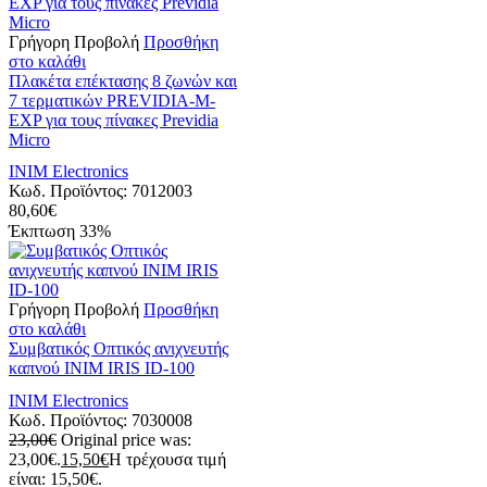
Γρήγορη Προβολή
Προσθήκη
στο καλάθι
Πλακέτα επέκτασης 8 ζωνών και
7 τερματικών PREVIDIA-M-
EXP για τους πίνακες Previdia
Micro
INIM Electronics
Κωδ. Προϊόντος:
7012003
80,60
€
Έκπτωση
33%
Γρήγορη Προβολή
Προσθήκη
στο καλάθι
Συμβατικός Οπτικός ανιχνευτής
καπνού INIM IRIS ID-100
INIM Electronics
Κωδ. Προϊόντος:
7030008
23,00
€
Original price was:
23,00€.
15,50
€
Η τρέχουσα τιμή
είναι: 15,50€.