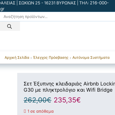
216-000-
ΕΙΑΣ | ΣΩΚΙΩΝ 25 - 16231 ΒΥΡΩΝΑΣ | ΤΗΛ:
gr
είας
Smart Home
Συστήματα CCTV
Πυρανίχνευση
Ανίχνευ
Έλεγχος Πρόσβασης
BLOG
Αρχική Σελίδα
Έλεγχος Πρόσβασης
Aυτόνομα Συστήματα
Σετ Έξυπνης κλειδαριάς Airbnb Lock
G30 με πληκτρολόγιο και Wifi Bridge
262,00
€
235,35
€
1 σε απόθεμα