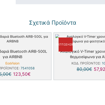
Σχετικά Προϊόντα
ΈΚΠΤΩΣΗ
28%
δαριά Bluetooth AIRB-500L
Aναλογικό V-Timer χρον
για AIRBNB
θερμοσίφωνα για A
EosVision
ΚΩΔ. ΠΡΟΪΌΝΤΟΣ:
1
 ΠΡΟΪΌΝΤΟΣ:
7541058
80,00
€
57,9
5,00
€
123,50
€