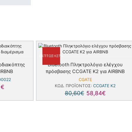
ΈΚΠΤΩΣΗ
27%
οδιακόπτης
Βluetooth Πληκτρολόγιο ελέγχου
IRBNB
πρόσβασης CCGATE K2 για AIRBNB
00022
CGATE
ΚΩΔ. ΠΡΟΪΌΝΤΟΣ:
CCGATE K2
2
€
80,60
€
58,84
€