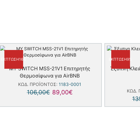
ΈΚΠΤΩΣΗ
16%
ΈΚΠΤΩΣΗ
9%
MY SWITCH MSS-21V1 Επιτηρητής
Έξυπνη Kλει
Θερμοσίφωνα για AirBNB
ΚΩΔ. ΠΡΟΪΌΝΤΟΣ:
1183-0001
ΚΩΔ.
106,00
€
89,00
€
13