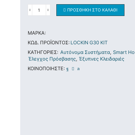
ΠΡΟΣΘΉΚΗ ΣΤΟ ΚΑΛΆΘΙ
ΜΆΡΚΑ:
ΚΩΔ. ΠΡΟΪΌΝΤΟΣ:
LOCKIN G30 KIT
ΚΑΤΗΓΟΡΊΕΣ:
Aυτόνομα Συστήματα
,
Smart H
Έλεγχος Πρόσβασης
,
Έξυπνες Κλειδαριές
ΚΟΙΝΟΠΟΙΉΣΤΕ: