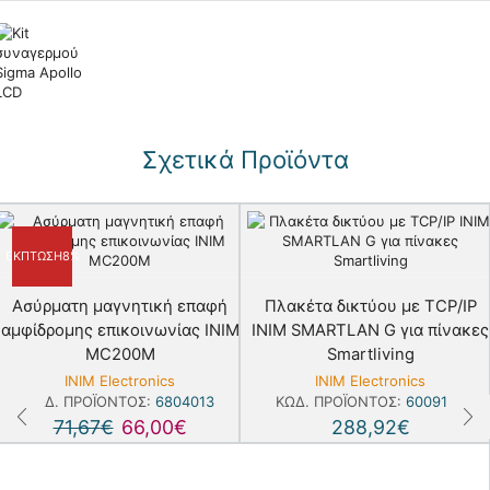
€
€
Σχετικά Προϊόντα
ΈΚΠΤΩΣΗ
8%
Ασύρματη μαγνητική επαφή
Πλακέτα δικτύου με TCP/IP
αμφίδρομης επικοινωνίας INIM
INIM SMARTLAN G για πίνακες
MC200M
Smartliving
INIM Electronics
INIM Electronics
ΚΩΔ. ΠΡΟΪΌΝΤΟΣ:
6804013
ΚΩΔ. ΠΡΟΪΌΝΤΟΣ:
6009100
71,67
€
66,00
€
288,92
€