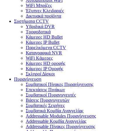
Αυτοματισμοι WiFi
WiFi Μπρίζες
Έξυπνες Κλειδαριές
Δικτυακά προϊόντα
Συστήματα CCTV
Υβριδικά DVR
Tροφοδοτικά
Κάμερες HD Βullet
Κάμερες IP Βullet
Παρελκόμενα CCTV
Καταγραφικά NVR
WiFi Kάμερες
Κάμερες HD οροφής
Κάμερες IP Οροφής
Σκληροί Δίσκοι
Πυρανίχνευση
Συμβατικοί Πίνακες Πυρανίχνευσης
Επεκτάσεις Πινάκων
Συμβατικοί Πυρανιχνευτές
Βάσεις Πυρανιχνευτών
Συμβατικές Σειρήνες
Συμβατικά Κομβία Αναγγελίας
Addressable Modules Πυρανίχνευσης
Addressable Κομβία Αναγγελίας
Addressable Πίνακες Πυρανίχνευσης