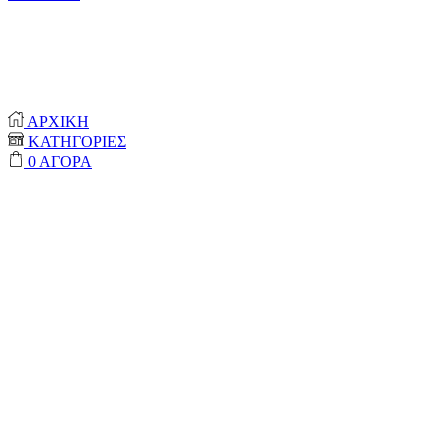
© 2020-2024 ONEPROTECT | ALL RIGHTS
RESERVED
ΑΡΧΙΚΗ
ΚΑΤΗΓΟΡΙΕΣ
0
ΑΓΟΡΑ