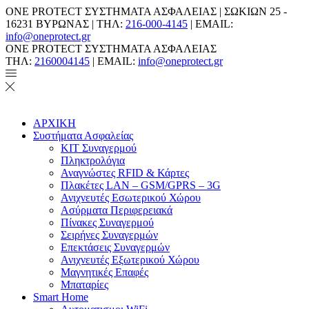
ONE PROTECT ΣΥΣΤΗΜΑΤΑ ΑΣΦΑΛΕΙΑΣ | ΣΩΚΙΩΝ 25 -
16231 ΒΥΡΩΝΑΣ | ΤΗΛ:
216-000-4145
| EMAIL:
info@oneprotect.gr
ONE PROTECT ΣΥΣΤΗΜΑΤΑ ΑΣΦΑΛΕΙΑΣ
ΤΗΛ:
2160004145
| EMAIL:
info@oneprotect.gr
ΑΡΧΙΚΗ
Συστήματα Ασφαλείας
ΚΙΤ Συναγερμού
Πληκτρολόγια
Αναγνώστες RFID & Κάρτες
Πλακέτες LAN – GSM/GPRS – 3G
Ανιχνευτές Εσωτερικού Χώρου
Aσύρματα Περιφερειακά
Πίνακες Συναγερμού
Σειρήνες Συναγερμών
Επεκτάσεις Συναγερμών
Ανιχνευτές Εξωτερικού Χώρου
Μαγνητικές Επαφές
Μπαταρίες
Smart Home