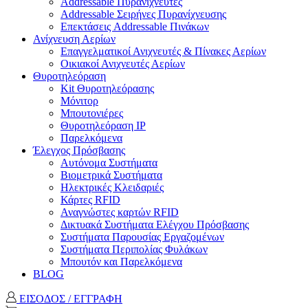
Addressable Πυρανιχνευτές
Addressable Σειρήνες Πυρανίχνευσης
Επεκτάσεις Addressable Πινάκων
Ανίχνευση Αερίων
Επαγγελματικοί Ανιχνευτές & Πίνακες Αερίων
Οικιακοί Ανιχνευτές Αερίων
Θυροτηλεόραση
Kit Θυροτηλεόρασης
Μόνιτορ
Μπουτονιέρες
Θυροτηλεόραση ΙΡ
Παρελκόμενα
Έλεγχος Πρόσβασης
Aυτόνομα Συστήματα
Βιομετρικά Συστήματα
Ηλεκτρικές Κλειδαριές
Κάρτες RFID
Αναγνώστες καρτών RFID
Δικτυακά Συστήματα Ελέγχου Πρόσβασης
Συστήματα Παρουσίας Εργαζομένων
Συστήματα Περιπολίας Φυλάκων
Mπουτόν και Παρελκόμενα
BLOG
ΕΙΣΟΔΟΣ / ΕΓΓΡΑΦΗ