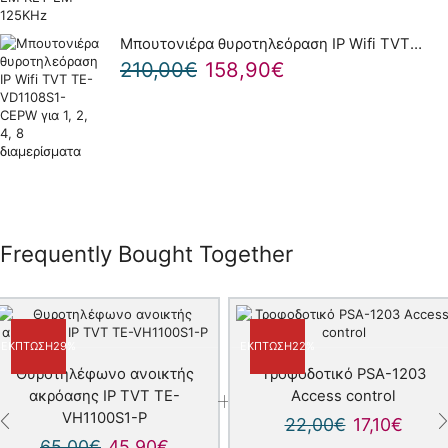
Μπουτονιέρα θυροτηλεόραση IP Wifi TVT TE-VD1108S1-CEPW για 1, 2, 4, 8 διαμερίσματα
210,00
€
158,90
€
Frequently Bought Together
ΈΚΠΤΩΣΗ
29%
ΈΚΠΤΩΣΗ
22%
Θυροτηλέφωνο ανοικτής
Τροφοδοτικό PSA-1203
ακρόασης IP TVT TE-
Αccess control
VH1100S1-P
22,00
€
17,10
€
65,00
€
45,90
€