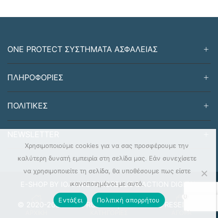
ONE PROTECT ΣΥΣΤΗΜΑΤΑ ΑΣΦΑΛΕΙΑΣ
ΠΛΗΡΟΦΟΡΙΕΣ
ΠΟΛΙΤΙΚΕΣ
NEWSLETTER
Χρησιμοποιούμε cookies για να σας προσφέρουμε την
καλύτερη δυνατή εμπειρία στη σελίδα μας. Εάν συνεχίσετε
να χρησιμοποιείτε τη σελίδα, θα υποθέσουμε πως είστε
ικανοποιημένοι με αυτό.
E-SHOP BY IOANNIS FAKORELLIS & ACTION DIGITAL
0
Εντάξει
Πολιτική απορρήτου
© 2020-2024 ONEPROTECT | ALL RIGHTS RESERVED
ΑΡΧΙΚΗ
ΚΑΤΗΓΟΡΙΕΣ
ΑΓΟΡΑ