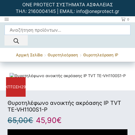
ONE PROTECT ΣΥΣΤΗΜΑΤΑ ΑΣΦΑΛΕΙΑΣ
ΤΗΛ:
2160004145
| EMAIL:
info@oneprotect.gr
0
Αρχική Σελίδα
Θυροτηλεόραση
Θυροτηλεόραση ΙΡ
ΈΚΠΤΩΣΗ
29%
Θυροτηλέφωνο ανοικτής ακρόασης IP TVT
TE-VH1100S1-P
65,00
€
45,90
€