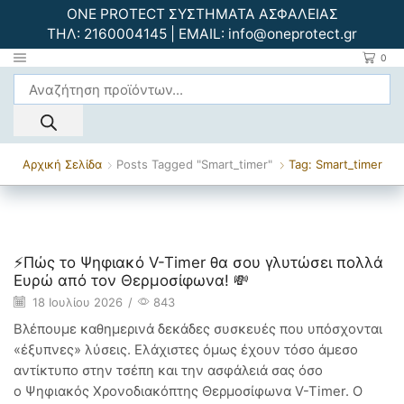
ONE PROTECT ΣΥΣΤΗΜΑΤΑ ΑΣΦΑΛΕΙΑΣ
ΤΗΛ:
2160004145
| EMAIL:
info@oneprotect.gr
0
Αρχική Σελίδα
Posts Tagged "smart_timer"
Tag: Smart_timer
Smart Home
⚡Πώς το Ψηφιακό V-Timer θα σου γλυτώσει πολλά
Ευρώ από τον Θερμοσίφωνα! 💸
18 Ιουλίου 2026
/
843
Βλέπουμε καθημερινά δεκάδες συσκευές που υπόσχονται
«έξυπνες» λύσεις. Ελάχιστες όμως έχουν τόσο άμεσο
αντίκτυπο στην τσέπη και την ασφάλειά σας όσο
ο Ψηφιακός Χρονοδιακόπτης Θερμοσίφωνα V-Timer. Ο