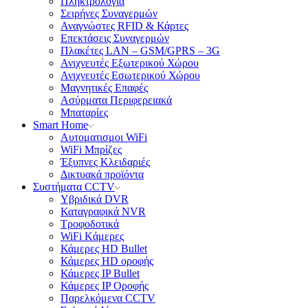
Πληκτρολόγια
Σειρήνες Συναγερμών
Αναγνώστες RFID & Κάρτες
Επεκτάσεις Συναγερμών
Πλακέτες LAN – GSM/GPRS – 3G
Ανιχνευτές Εξωτερικού Χώρου
Ανιχνευτές Εσωτερικού Χώρου
Μαγνητικές Επαφές
Aσύρματα Περιφερειακά
Μπαταρίες
Smart Home
Αυτοματισμοι WiFi
WiFi Μπρίζες
Έξυπνες Κλειδαριές
Δικτυακά προϊόντα
Συστήματα CCTV
Υβριδικά DVR
Καταγραφικά NVR
Tροφοδοτικά
WiFi Kάμερες
Κάμερες HD Βullet
Κάμερες HD οροφής
Κάμερες IP Βullet
Κάμερες IP Οροφής
Παρελκόμενα CCTV