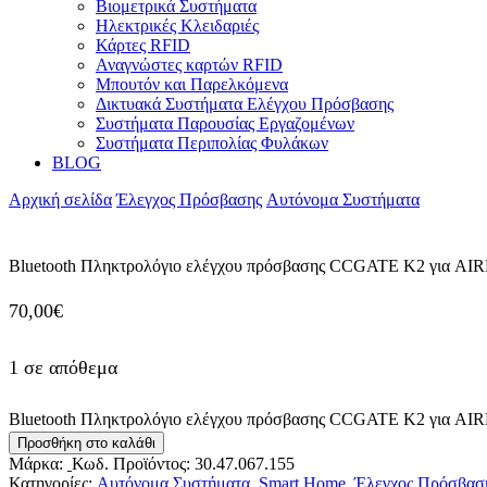
Βιομετρικά Συστήματα
Ηλεκτρικές Κλειδαριές
Κάρτες RFID
Αναγνώστες καρτών RFID
Mπουτόν και Παρελκόμενα
Δικτυακά Συστήματα Ελέγχου Πρόσβασης
Συστήματα Παρουσίας Εργαζομένων
Συστήματα Περιπολίας Φυλάκων
BLOG
Αρχική σελίδα
Έλεγχος Πρόσβασης
Aυτόνομα Συστήματα
Βluetooth Πληκτρολόγιο ελέγχου πρόσβασης CCGATE K2 για A
70,00
€
1 σε απόθεμα
Βluetooth Πληκτρολόγιο ελέγχου πρόσβασης CCGATE K2 για AI
Προσθήκη στο καλάθι
Μάρκα:
Κωδ. Προϊόντος:
30.47.067.155
Κατηγορίες:
Aυτόνομα Συστήματα
,
Smart Home
,
Έλεγχος Πρόσβασ