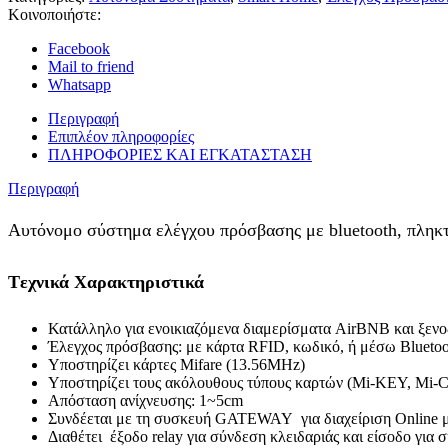
Κοινοποιήστε:
Facebook
Mail to friend
Whatsapp
Περιγραφή
Επιπλέον πληροφορίες
ΠΛΗΡΟΦΟΡΙΕΣ ΚΑΙ ΕΓΚΑΤΑΣΤΑΣΗ
Περιγραφή
Αυτόνομο σύστημα ελέγχου πρόσβασης με bluetooth, πληκτ
Tεχνικά Χαρακτηριστικά
Κατάλληλο για ενοικιαζόμενα διαμερίσματα AirBNB και ξενο
Έλεγχος πρόσβασης: με κάρτα RFID, κωδικό, ή μέσω Bluetoo
Υποστηρίζει κάρτες Mifare (13.56MHz)
Υποστηρίζει τους ακόλουθους τύπους καρτών (Mi-ΚΕΥ, Mi
Απόσταση ανίχνευσης: 1~5cm
Συνδέεται με τη συσκευή GATEWAY για διαχείριση Οnline 
Διαθέτει έξoδο relay για σύνδεση κλειδαριάς και είσοδο για 