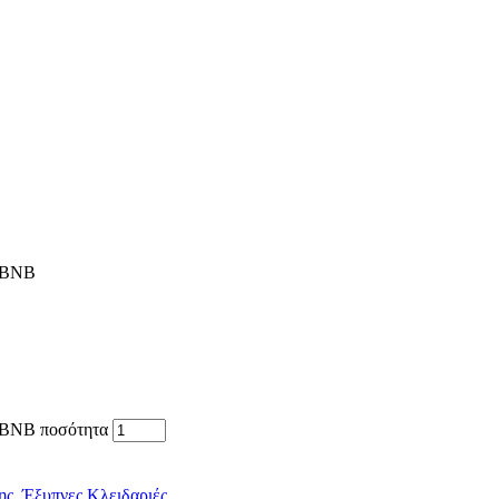
IRBNB
RBNB ποσότητα
ης
,
Έξυπνες Κλειδαριές