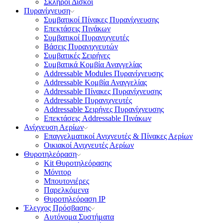
Σκληροί Δίσκοι
Πυρανίχνευση
Συμβατικοί Πίνακες Πυρανίχνευσης
Επεκτάσεις Πινάκων
Συμβατικοί Πυρανιχνευτές
Βάσεις Πυρανιχνευτών
Συμβατικές Σειρήνες
Συμβατικά Κομβία Αναγγελίας
Addressable Modules Πυρανίχνευσης
Addressable Κομβία Αναγγελίας
Addressable Πίνακες Πυρανίχνευσης
Addressable Πυρανιχνευτές
Addressable Σειρήνες Πυρανίχνευσης
Επεκτάσεις Addressable Πινάκων
Ανίχνευση Αερίων
Επαγγελματικοί Ανιχνευτές & Πίνακες Αερίων
Οικιακοί Ανιχνευτές Αερίων
Θυροτηλεόραση
Kit Θυροτηλεόρασης
Μόνιτορ
Μπουτονιέρες
Παρελκόμενα
Θυροτηλεόραση ΙΡ
Έλεγχος Πρόσβασης
Aυτόνομα Συστήματα