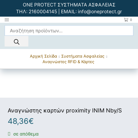
ONE PROTECT ΣΥΣΤΗΜΑΤΑ ΑΣΦΑΛΕΙΑΣ
ΤΗΛ:
2160004145
| EMAIL:
info@oneprotect.gr
0
Αρχική Σελίδα
Συστήματα Ασφαλείας
Αναγνώστες RFID & Κάρτες
Αναγνώστης καρτών proximity INIM Nby/S
48,36
€
σε απόθεμα