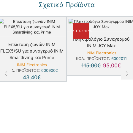
Σχετικά Προϊόντα
ΈΚΠΤΩΣΗ
17%
Πληκτρολόγιο Συναγερμού
Eπέκταση ζωνών INIM
INIM JOY Max
FLEX5/SU για συναγερμό INIM
INIM Electronics
Smartliving και Prime
ΚΩΔ. ΠΡΟΪΌΝΤΟΣ:
6002011
INIM Electronics
115,00
€
95,00
€
ΚΩΔ. ΠΡΟΪΌΝΤΟΣ:
6009002
43,40
€