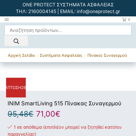
ONE PROTECT ΣΥΣΤΗΜΑΤΑ ΑΣΦΑΛΕΙΑΣ
ΤΗΛ:
2160004145
| EMAIL:
info@oneprotect.gr
0
Αρχική Σελίδα
Συστήματα Ασφαλείας
Πίνακες Συναγερμού
ΈΚΠΤΩΣΗ
26%
INIM SmartLiving 515 Πίνακας Συναγερμού
95,48
€
71,00
€
1 σε απόθεμα (επιπλέον μπορεί να ζητηθεί κατόπιν
παραγγελίας)