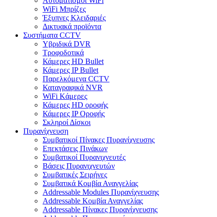
Αυτοματισμοι WiFi
WiFi Μπρίζες
Έξυπνες Κλειδαριές
Δικτυακά προϊόντα
Συστήματα CCTV
Υβριδικά DVR
Tροφοδοτικά
Κάμερες HD Βullet
Κάμερες IP Βullet
Παρελκόμενα CCTV
Καταγραφικά NVR
WiFi Kάμερες
Κάμερες HD οροφής
Κάμερες IP Οροφής
Σκληροί Δίσκοι
Πυρανίχνευση
Συμβατικοί Πίνακες Πυρανίχνευσης
Επεκτάσεις Πινάκων
Συμβατικοί Πυρανιχνευτές
Βάσεις Πυρανιχνευτών
Συμβατικές Σειρήνες
Συμβατικά Κομβία Αναγγελίας
Addressable Modules Πυρανίχνευσης
Addressable Κομβία Αναγγελίας
Addressable Πίνακες Πυρανίχνευσης