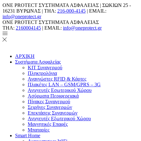
ONE PROTECT ΣΥΣΤΗΜΑΤΑ ΑΣΦΑΛΕΙΑΣ | ΣΩΚΙΩΝ 25 -
16231 ΒΥΡΩΝΑΣ | ΤΗΛ:
216-000-4145
| EMAIL:
info@oneprotect.gr
ONE PROTECT ΣΥΣΤΗΜΑΤΑ ΑΣΦΑΛΕΙΑΣ
ΤΗΛ:
2160004145
| EMAIL:
info@oneprotect.gr
ΑΡΧΙΚΗ
Συστήματα Ασφαλείας
ΚΙΤ Συναγερμού
Πληκτρολόγια
Αναγνώστες RFID & Κάρτες
Πλακέτες LAN – GSM/GPRS – 3G
Ανιχνευτές Εσωτερικού Χώρου
Aσύρματα Περιφερειακά
Πίνακες Συναγερμού
Σειρήνες Συναγερμών
Επεκτάσεις Συναγερμών
Ανιχνευτές Εξωτερικού Χώρου
Μαγνητικές Επαφές
Μπαταρίες
Smart Home