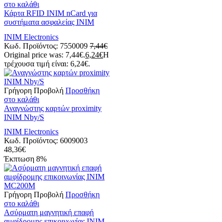
στο καλάθι
Κάρτα RFID INIM nCard για
συστήματα ασφαλείας INIM
INIM Electronics
Κωδ. Προϊόντος:
7550009
7,44
€
Original price was: 7,44€.
6,24
€
Η
τρέχουσα τιμή είναι: 6,24€.
Γρήγορη Προβολή
Προσθήκη
στο καλάθι
Αναγνώστης καρτών proximity
INIM Nby/S
INIM Electronics
Κωδ. Προϊόντος:
6009003
48,36
€
Έκπτωση
8%
Γρήγορη Προβολή
Προσθήκη
στο καλάθι
Ασύρματη μαγνητική επαφή
αμφίδρομης επικοινωνίας INIM