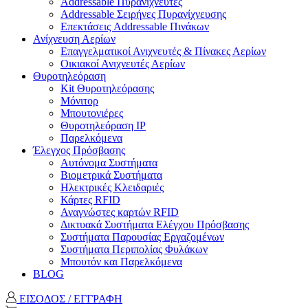
Addressable Πυρανιχνευτές
Addressable Σειρήνες Πυρανίχνευσης
Επεκτάσεις Addressable Πινάκων
Ανίχνευση Αερίων
Επαγγελματικοί Ανιχνευτές & Πίνακες Αερίων
Οικιακοί Ανιχνευτές Αερίων
Θυροτηλεόραση
Kit Θυροτηλεόρασης
Μόνιτορ
Μπουτονιέρες
Θυροτηλεόραση ΙΡ
Παρελκόμενα
Έλεγχος Πρόσβασης
Aυτόνομα Συστήματα
Βιομετρικά Συστήματα
Ηλεκτρικές Κλειδαριές
Κάρτες RFID
Αναγνώστες καρτών RFID
Δικτυακά Συστήματα Ελέγχου Πρόσβασης
Συστήματα Παρουσίας Εργαζομένων
Συστήματα Περιπολίας Φυλάκων
Mπουτόν και Παρελκόμενα
BLOG
ΕΙΣΟΔΟΣ / ΕΓΓΡΑΦΗ