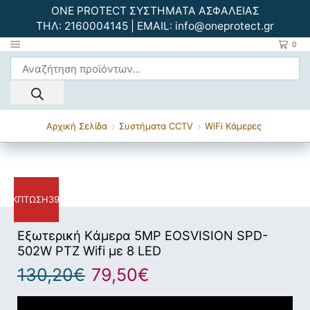
ONE PROTECT ΣΥΣΤΗΜΑΤΑ ΑΣΦΑΛΕΙΑΣ
ΤΗΛ:
2160004145
| EMAIL:
info@oneprotect.gr
0
Αρχική Σελίδα
Συστήματα CCTV
WiFi Kάμερες
ΈΚΠΤΩΣΗ
39%
Εξωτερική Kάμερα 5MP EOSVISION SPD-
502W PTZ Wifi με 8 LED
130,20
€
79,50
€