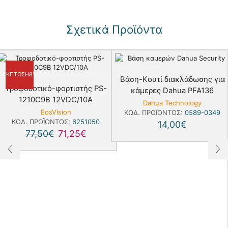
Σχετικά Προϊόντα
ΈΚΠΤΩΣΗ
8%
Bάση-Kουτί διακλάδωσης για
Τροφοδοτικό-φορτιστής PS-
κάμερες Dahua PFA136
1210C9B 12VDC/10A
Dahua Technology
EosVision
ΚΩΔ. ΠΡΟΪΌΝΤΟΣ:
0589-0349
ΚΩΔ. ΠΡΟΪΌΝΤΟΣ:
6251050
14,00
€
77,50
€
71,25
€