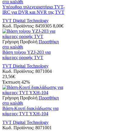
στο καλάθι
Υπέρυθρο τηλεχειριστήριο TVT-
IRC για DVR και NVR της TVT
TVT Digital Technology
Κωδ. Προϊόντος:
8459305
8,00
€
Γρήγορη Προβολή
Προσθήκη
στο καλάθι
Βάση τοίχου YZJ-203 για
κάμερες οροφής TVT
TVT Digital Technology
Κωδ. Προϊόντος:
8071004
23,56
€
Έκπτωση
42%
Γρήγορη Προβολή
Προσθήκη
στο καλάθι
Bάση-Kουτί διακλάδωσης για
κάμερες TVT YXH-104
TVT Digital Technology
Κωδ. Προϊόντος:
8071001