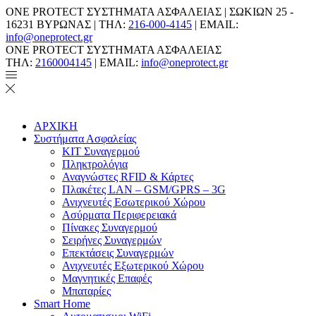
ONE PROTECT ΣΥΣΤΗΜΑΤΑ ΑΣΦΑΛΕΙΑΣ | ΣΩΚΙΩΝ 25 -
16231 ΒΥΡΩΝΑΣ | ΤΗΛ:
216-000-4145
| EMAIL:
info@oneprotect.gr
ONE PROTECT ΣΥΣΤΗΜΑΤΑ ΑΣΦΑΛΕΙΑΣ
ΤΗΛ:
2160004145
| EMAIL:
info@oneprotect.gr
ΑΡΧΙΚΗ
Συστήματα Ασφαλείας
ΚΙΤ Συναγερμού
Πληκτρολόγια
Αναγνώστες RFID & Κάρτες
Πλακέτες LAN – GSM/GPRS – 3G
Ανιχνευτές Εσωτερικού Χώρου
Aσύρματα Περιφερειακά
Πίνακες Συναγερμού
Σειρήνες Συναγερμών
Επεκτάσεις Συναγερμών
Ανιχνευτές Εξωτερικού Χώρου
Μαγνητικές Επαφές
Μπαταρίες
Smart Home