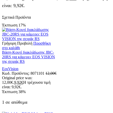
είναι: 9,92€.
Σχετικά Προϊόντα
Έκπτωση
17%
Γρήγορη Προβολή
Προσθήκη
στο καλάθι
Bάση-Kουτί διακλάδωσης JBC-
20RS για κάμερες EOS VISION
της σειράς RS
EosVision
Κωδ. Προϊόντος:
8071101
12,00
€
Original price was:
12,00€.
9,92
€
Η τρέχουσα τιμή
είναι: 9,92€.
Έκπτωση
38%
1 σε απόθεμα