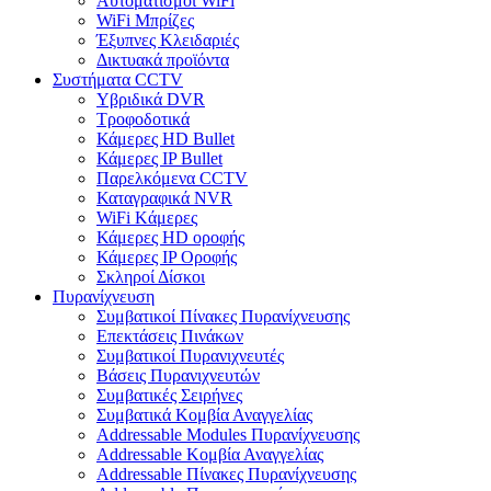
Αυτοματισμοι WiFi
WiFi Μπρίζες
Έξυπνες Κλειδαριές
Δικτυακά προϊόντα
Συστήματα CCTV
Υβριδικά DVR
Tροφοδοτικά
Κάμερες HD Βullet
Κάμερες IP Βullet
Παρελκόμενα CCTV
Καταγραφικά NVR
WiFi Kάμερες
Κάμερες HD οροφής
Κάμερες IP Οροφής
Σκληροί Δίσκοι
Πυρανίχνευση
Συμβατικοί Πίνακες Πυρανίχνευσης
Επεκτάσεις Πινάκων
Συμβατικοί Πυρανιχνευτές
Βάσεις Πυρανιχνευτών
Συμβατικές Σειρήνες
Συμβατικά Κομβία Αναγγελίας
Addressable Modules Πυρανίχνευσης
Addressable Κομβία Αναγγελίας
Addressable Πίνακες Πυρανίχνευσης