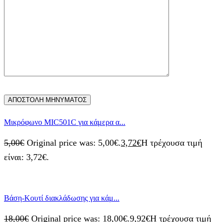
Μικρόφωνο ΜΙC501C για κάμερα α...
5,00
€
Original price was: 5,00€.
3,72
€
Η τρέχουσα τιμή
είναι: 3,72€.
Bάση-Kουτί διακλάδωσης για κάμ...
18,00
€
Original price was: 18,00€.
9,92
€
Η τρέχουσα τιμή