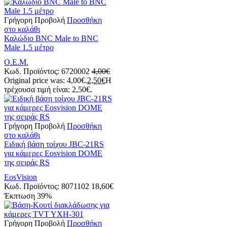
Γρήγορη Προβολή
Προσθήκη
στο καλάθι
Καλώδιο BNC Male to BNC
Male 1.5 μέτρο
Ο.Ε.Μ.
Κωδ. Προϊόντος:
6720002
4,00
€
Original price was: 4,00€.
2,50
€
Η
τρέχουσα τιμή είναι: 2,50€.
Γρήγορη Προβολή
Προσθήκη
στο καλάθι
Eιδική βάση τοίχου JBC-21RS
για κάμερες Eosvision DOME
της σειράς RS
EosVision
Κωδ. Προϊόντος:
8071102
18,60
€
Έκπτωση
39%
Γρήγορη Προβολή
Προσθήκη