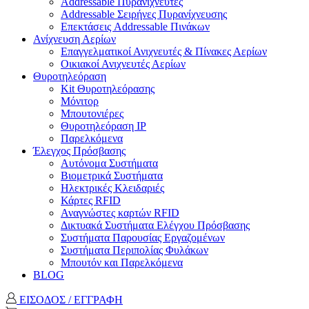
Addressable Πυρανιχνευτές
Addressable Σειρήνες Πυρανίχνευσης
Επεκτάσεις Addressable Πινάκων
Ανίχνευση Αερίων
Επαγγελματικοί Ανιχνευτές & Πίνακες Αερίων
Οικιακοί Ανιχνευτές Αερίων
Θυροτηλεόραση
Kit Θυροτηλεόρασης
Μόνιτορ
Μπουτονιέρες
Θυροτηλεόραση ΙΡ
Παρελκόμενα
Έλεγχος Πρόσβασης
Aυτόνομα Συστήματα
Βιομετρικά Συστήματα
Ηλεκτρικές Κλειδαριές
Κάρτες RFID
Αναγνώστες καρτών RFID
Δικτυακά Συστήματα Ελέγχου Πρόσβασης
Συστήματα Παρουσίας Εργαζομένων
Συστήματα Περιπολίας Φυλάκων
Mπουτόν και Παρελκόμενα
BLOG
ΕΙΣΟΔΟΣ / ΕΓΓΡΑΦΗ