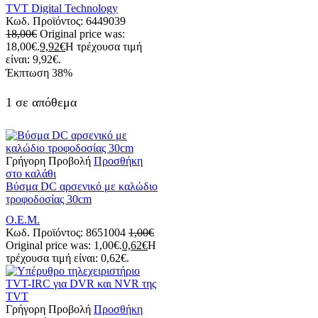
TVT Digital Technology
Κωδ. Προϊόντος:
6449039
18,00
€
Original price was:
18,00€.
9,92
€
Η τρέχουσα τιμή
είναι: 9,92€.
Έκπτωση
38%
1 σε απόθεμα
Γρήγορη Προβολή
Προσθήκη
στο καλάθι
Βύσμα DC αρσενικό με καλώδιο
τροφοδοσίας 30cm
Ο.Ε.Μ.
Κωδ. Προϊόντος:
8651004
1,00
€
Original price was: 1,00€.
0,62
€
Η
τρέχουσα τιμή είναι: 0,62€.
Γρήγορη Προβολή
Προσθήκη