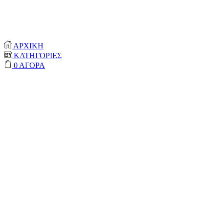
© 2020-2024 ONEPROTECT | ALL RIGHTS
RESERVED
ΑΡΧΙΚΗ
ΚΑΤΗΓΟΡΙΕΣ
0
ΑΓΟΡΑ