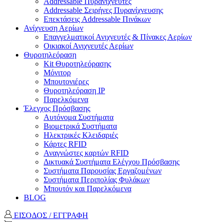
Addressable Πυρανιχνευτές
Addressable Σειρήνες Πυρανίχνευσης
Επεκτάσεις Addressable Πινάκων
Ανίχνευση Αερίων
Επαγγελματικοί Ανιχνευτές & Πίνακες Αερίων
Οικιακοί Ανιχνευτές Αερίων
Θυροτηλεόραση
Kit Θυροτηλεόρασης
Μόνιτορ
Μπουτονιέρες
Θυροτηλεόραση ΙΡ
Παρελκόμενα
Έλεγχος Πρόσβασης
Aυτόνομα Συστήματα
Βιομετρικά Συστήματα
Ηλεκτρικές Κλειδαριές
Κάρτες RFID
Αναγνώστες καρτών RFID
Δικτυακά Συστήματα Ελέγχου Πρόσβασης
Συστήματα Παρουσίας Εργαζομένων
Συστήματα Περιπολίας Φυλάκων
Mπουτόν και Παρελκόμενα
BLOG
ΕΙΣΟΔΟΣ / ΕΓΓΡΑΦΗ