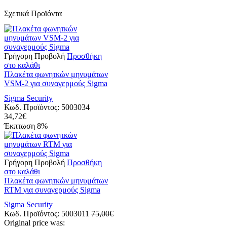
Σχετικά Προϊόντα
Γρήγορη Προβολή
Προσθήκη
στο καλάθι
Πλακέτα φωνητκών μηνυμάτων
VSM-2 για συναγερμούς Sigma
Sigma Security
Κωδ. Προϊόντος:
5003034
34,72
€
Έκπτωση
8%
Γρήγορη Προβολή
Προσθήκη
στο καλάθι
Πλακέτα φωνητκών μηνυμάτων
RTM για συναγερμούς Sigma
Sigma Security
Κωδ. Προϊόντος:
5003011
75,00
€
Original price was: