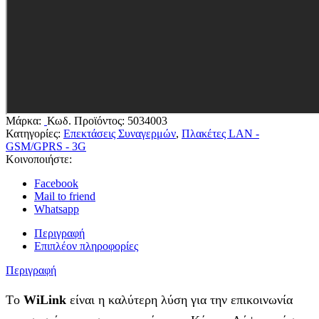
Μάρκα:
Κωδ. Προϊόντος:
5034003
Κατηγορίες:
Επεκτάσεις Συναγερμών
,
Πλακέτες LAN -
GSM/GPRS - 3G
Κοινοποιήστε:
Facebook
Mail to friend
Whatsapp
Περιγραφή
Επιπλέον πληροφορίες
Περιγραφή
Tο
WiLink
είναι η καλύτερη λύση για την επικοινωνία