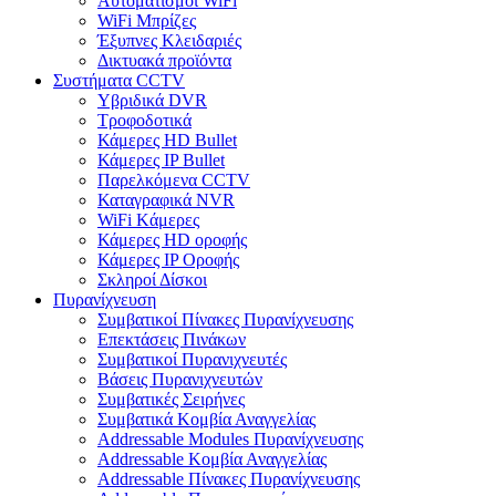
Αυτοματισμοι WiFi
WiFi Μπρίζες
Έξυπνες Κλειδαριές
Δικτυακά προϊόντα
Συστήματα CCTV
Υβριδικά DVR
Tροφοδοτικά
Κάμερες HD Βullet
Κάμερες IP Βullet
Παρελκόμενα CCTV
Καταγραφικά NVR
WiFi Kάμερες
Κάμερες HD οροφής
Κάμερες IP Οροφής
Σκληροί Δίσκοι
Πυρανίχνευση
Συμβατικοί Πίνακες Πυρανίχνευσης
Επεκτάσεις Πινάκων
Συμβατικοί Πυρανιχνευτές
Βάσεις Πυρανιχνευτών
Συμβατικές Σειρήνες
Συμβατικά Κομβία Αναγγελίας
Addressable Modules Πυρανίχνευσης
Addressable Κομβία Αναγγελίας
Addressable Πίνακες Πυρανίχνευσης