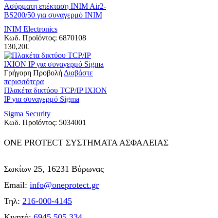
Ασύρματη επέκταση INIM Air2-
BS200/50 για συναγερμό INIM
INIM Electronics
Κωδ. Προϊόντος:
6870108
130,20
€
Γρήγορη Προβολή
Διαβάστε
περισσότερα
Πλακέτα δικτύου TCP/IP IXION
IP για συναγερμό Sigma
Sigma Security
Κωδ. Προϊόντος:
5034001
ONE PROTECT ΣΥΣΤΗΜΑΤΑ ΑΣΦΑΛΕΙΑΣ
Σωκίων 25, 16231 Βύρωνας
Email:
info@oneprotect.gr
Τηλ:
216-000-4145
Κινητό:
6945 505 334