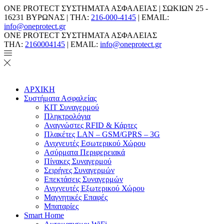
ONE PROTECT ΣΥΣΤΗΜΑΤΑ ΑΣΦΑΛΕΙΑΣ | ΣΩΚΙΩΝ 25 -
16231 ΒΥΡΩΝΑΣ | ΤΗΛ:
216-000-4145
| EMAIL:
info@oneprotect.gr
ONE PROTECT ΣΥΣΤΗΜΑΤΑ ΑΣΦΑΛΕΙΑΣ
ΤΗΛ:
2160004145
| EMAIL:
info@oneprotect.gr
ΑΡΧΙΚΗ
Συστήματα Ασφαλείας
ΚΙΤ Συναγερμού
Πληκτρολόγια
Αναγνώστες RFID & Κάρτες
Πλακέτες LAN – GSM/GPRS – 3G
Ανιχνευτές Εσωτερικού Χώρου
Aσύρματα Περιφερειακά
Πίνακες Συναγερμού
Σειρήνες Συναγερμών
Επεκτάσεις Συναγερμών
Ανιχνευτές Εξωτερικού Χώρου
Μαγνητικές Επαφές
Μπαταρίες
Smart Home