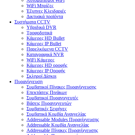
Αυτοματισμοι WiFi
WiFi Μπρίζες
Έξυπνες Κλειδαριές
Δικτυακά προϊόντα
Συστήματα CCTV
Υβριδικά DVR
Tροφοδοτικά
Κάμερες HD Βullet
Κάμερες IP Βullet
Παρελκόμενα CCTV
Καταγραφικά NVR
WiFi Kάμερες
Κάμερες HD οροφής
Κάμερες IP Οροφής
Σκληροί Δίσκοι
Πυρανίχνευση
Συμβατικοί Πίνακες Πυρανίχνευσης
Επεκτάσεις Πινάκων
Συμβατικοί Πυρανιχνευτές
Βάσεις Πυρανιχνευτών
Συμβατικές Σειρήνες
Συμβατικά Κομβία Αναγγελίας
Addressable Modules Πυρανίχνευσης
Addressable Κομβία Αναγγελίας
Addressable Πίνακες Πυρανίχνευσης