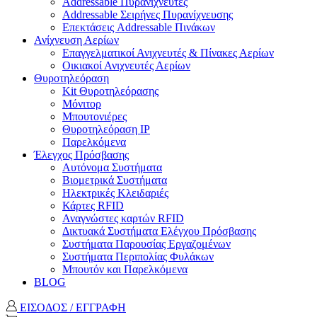
Addressable Πυρανιχνευτές
Addressable Σειρήνες Πυρανίχνευσης
Επεκτάσεις Addressable Πινάκων
Ανίχνευση Αερίων
Επαγγελματικοί Ανιχνευτές & Πίνακες Αερίων
Οικιακοί Ανιχνευτές Αερίων
Θυροτηλεόραση
Kit Θυροτηλεόρασης
Μόνιτορ
Μπουτονιέρες
Θυροτηλεόραση ΙΡ
Παρελκόμενα
Έλεγχος Πρόσβασης
Aυτόνομα Συστήματα
Βιομετρικά Συστήματα
Ηλεκτρικές Κλειδαριές
Κάρτες RFID
Αναγνώστες καρτών RFID
Δικτυακά Συστήματα Ελέγχου Πρόσβασης
Συστήματα Παρουσίας Εργαζομένων
Συστήματα Περιπολίας Φυλάκων
Mπουτόν και Παρελκόμενα
BLOG
ΕΙΣΟΔΟΣ / ΕΓΓΡΑΦΗ