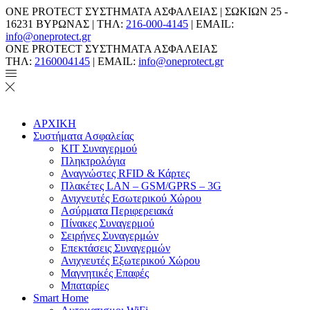
ONE PROTECT ΣΥΣΤΗΜΑΤΑ ΑΣΦΑΛΕΙΑΣ | ΣΩΚΙΩΝ 25 -
16231 ΒΥΡΩΝΑΣ | ΤΗΛ:
216-000-4145
| EMAIL:
info@oneprotect.gr
ONE PROTECT ΣΥΣΤΗΜΑΤΑ ΑΣΦΑΛΕΙΑΣ
ΤΗΛ:
2160004145
| EMAIL:
info@oneprotect.gr
ΑΡΧΙΚΗ
Συστήματα Ασφαλείας
ΚΙΤ Συναγερμού
Πληκτρολόγια
Αναγνώστες RFID & Κάρτες
Πλακέτες LAN – GSM/GPRS – 3G
Ανιχνευτές Εσωτερικού Χώρου
Aσύρματα Περιφερειακά
Πίνακες Συναγερμού
Σειρήνες Συναγερμών
Επεκτάσεις Συναγερμών
Ανιχνευτές Εξωτερικού Χώρου
Μαγνητικές Επαφές
Μπαταρίες
Smart Home