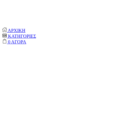
© 2020-2024 ONEPROTECT | ALL RIGHTS
RESERVED
ΑΡΧΙΚΗ
ΚΑΤΗΓΟΡΙΕΣ
0
ΑΓΟΡΑ