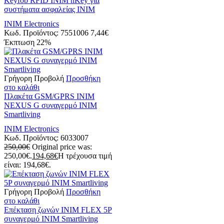
Keyfob RFID INIM nKey για
συστήματα ασφαλείας INIM
INIM Electronics
Κωδ. Προϊόντος:
7551006
7,44
€
Έκπτωση
22%
Γρήγορη Προβολή
Προσθήκη
στο καλάθι
Πλακέτα GSM/GPRS INIM
NEXUS G συναγερμό INIM
Smartliving
INIM Electronics
Κωδ. Προϊόντος:
6033007
250,00
€
Original price was:
250,00€.
194,68
€
Η τρέχουσα τιμή
είναι: 194,68€.
Γρήγορη Προβολή
Προσθήκη
στο καλάθι
Eπέκταση ζωνών INIM FLEX 5P
συναγερμό INIM Smartliving