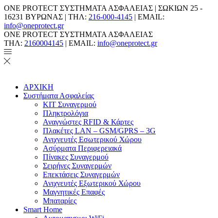
ONE PROTECT ΣΥΣΤΗΜΑΤΑ ΑΣΦΑΛΕΙΑΣ | ΣΩΚΙΩΝ 25 -
16231 ΒΥΡΩΝΑΣ | ΤΗΛ:
216-000-4145
| EMAIL:
info@oneprotect.gr
ONE PROTECT ΣΥΣΤΗΜΑΤΑ ΑΣΦΑΛΕΙΑΣ
ΤΗΛ:
2160004145
| EMAIL:
info@oneprotect.gr
ΑΡΧΙΚΗ
Συστήματα Ασφαλείας
ΚΙΤ Συναγερμού
Πληκτρολόγια
Αναγνώστες RFID & Κάρτες
Πλακέτες LAN – GSM/GPRS – 3G
Ανιχνευτές Εσωτερικού Χώρου
Aσύρματα Περιφερειακά
Πίνακες Συναγερμού
Σειρήνες Συναγερμών
Επεκτάσεις Συναγερμών
Ανιχνευτές Εξωτερικού Χώρου
Μαγνητικές Επαφές
Μπαταρίες
Smart Home