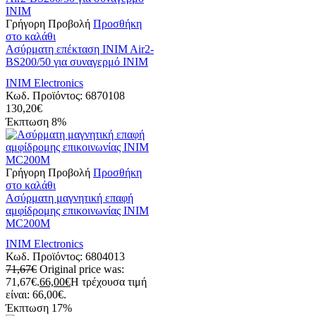
Γρήγορη Προβολή
Προσθήκη
στο καλάθι
Ασύρματη επέκταση INIM Air2-
BS200/50 για συναγερμό INIM
INIM Electronics
Κωδ. Προϊόντος:
6870108
130,20
€
Έκπτωση
8%
Γρήγορη Προβολή
Προσθήκη
στο καλάθι
Ασύρματη μαγνητική επαφή
αμφίδρομης επικοινωνίας INIM
MC200M
INIM Electronics
Κωδ. Προϊόντος:
6804013
71,67
€
Original price was:
71,67€.
66,00
€
Η τρέχουσα τιμή
είναι: 66,00€.
Έκπτωση
17%