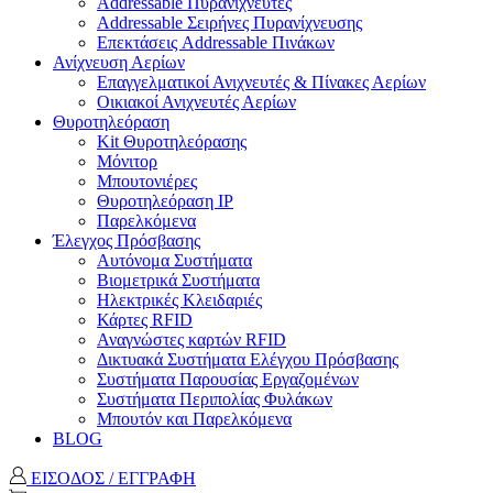
Addressable Πυρανιχνευτές
Addressable Σειρήνες Πυρανίχνευσης
Επεκτάσεις Addressable Πινάκων
Ανίχνευση Αερίων
Επαγγελματικοί Ανιχνευτές & Πίνακες Αερίων
Οικιακοί Ανιχνευτές Αερίων
Θυροτηλεόραση
Kit Θυροτηλεόρασης
Μόνιτορ
Μπουτονιέρες
Θυροτηλεόραση ΙΡ
Παρελκόμενα
Έλεγχος Πρόσβασης
Aυτόνομα Συστήματα
Βιομετρικά Συστήματα
Ηλεκτρικές Κλειδαριές
Κάρτες RFID
Αναγνώστες καρτών RFID
Δικτυακά Συστήματα Ελέγχου Πρόσβασης
Συστήματα Παρουσίας Εργαζομένων
Συστήματα Περιπολίας Φυλάκων
Mπουτόν και Παρελκόμενα
BLOG
ΕΙΣΟΔΟΣ / ΕΓΓΡΑΦΗ