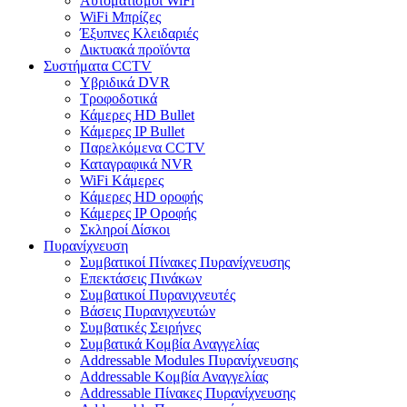
Αυτοματισμοι WiFi
WiFi Μπρίζες
Έξυπνες Κλειδαριές
Δικτυακά προϊόντα
Συστήματα CCTV
Υβριδικά DVR
Tροφοδοτικά
Κάμερες HD Βullet
Κάμερες IP Βullet
Παρελκόμενα CCTV
Καταγραφικά NVR
WiFi Kάμερες
Κάμερες HD οροφής
Κάμερες IP Οροφής
Σκληροί Δίσκοι
Πυρανίχνευση
Συμβατικοί Πίνακες Πυρανίχνευσης
Επεκτάσεις Πινάκων
Συμβατικοί Πυρανιχνευτές
Βάσεις Πυρανιχνευτών
Συμβατικές Σειρήνες
Συμβατικά Κομβία Αναγγελίας
Addressable Modules Πυρανίχνευσης
Addressable Κομβία Αναγγελίας
Addressable Πίνακες Πυρανίχνευσης