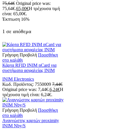
75,64
€
Original price was:
75,64€.
65,00
€
Η τρέχουσα τιμή
είναι: 65,00€.
Έκπτωση
16%
1 σε απόθεμα
Γρήγορη Προβολή
Προσθήκη
στο καλάθι
Κάρτα RFID INIM nCard για
συστήματα ασφαλείας INIM
INIM Electronics
Κωδ. Προϊόντος:
7550009
7,44
€
Original price was: 7,44€.
6,24
€
Η
τρέχουσα τιμή είναι: 6,24€.
Γρήγορη Προβολή
Προσθήκη
στο καλάθι
Αναγνώστης καρτών proximity
INIM Nby/S